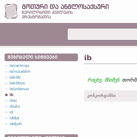
ib
ᲛᲔᲖᲝᲑᲔᲚᲘ ᲡᲘᲢᲧᲕᲔᲑᲘ
Iaíraímias
Iaírusalēm
Iakōb
რიცხვ. მნიშვნ.
თორმ
Iakōbus
Iaúrdanus
ib
კონკორდანსი
ibai
ibuks
მათ.
IX, 20;
ლუკ.
XVIII, 3
id
iddja
iddjuh