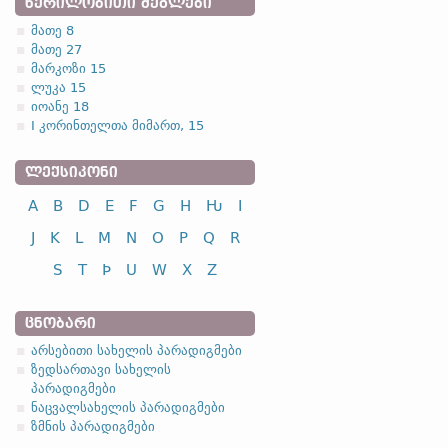
ᲬᲔᲠᲘᲚᲝᲑᲘᲗᲘ ᲫᲔᲒᲚᲔᲑᲘ
მათე 8
მათე 27
მარკოზი 15
ლუკა 15
იოანე 18
I კორინთელთა მიმართ, 15
ᲚᲔᲥᲡᲘᲙᲝᲜᲘ
A
B
D
E
F
G
H
Ƕ
I
J
K
L
M
N
O
P
Q
R
S
T
Þ
U
W
X
Z
ᲪᲜᲝᲑᲐᲠᲘ
არსებითი სახელის პარადიგმები
ზედსართავი სახელის
პარადიგმები
ნაცვალსახელის პარადიგმები
ზმნის პარადიგმები