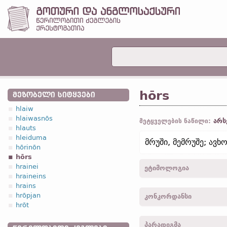
hōrs
ᲛᲔᲖᲝᲑᲔᲚᲘ ᲡᲘᲢᲧᲕᲔᲑᲘ
hlaiw
hlaiwasnōs
არს
მეტყველების ნაწილი:
hlauts
hleiduma
მრუში, მემრუშე; ავხ
hōrinōn
hōrs
hrainei
ეტიმოლოგია
hraineins
hrains
[←
პროტო-გერმანიკ.
*hōr
hrōpjan
კონკორდანსი
hoer;
ძვ. ზემ.-გერმ.
huor
hrōt
„ძვირფასი; საყვარელი“;
hors -
სახელ.
,
მხ. რ.
-
კორ
პარადიგმა
horos -
სახელ.
,
მრ. რ.
-
ლ