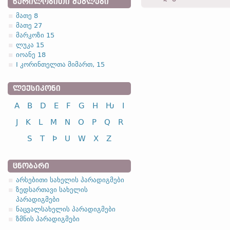
ᲬᲔᲠᲘᲚᲝᲑᲘᲗᲘ ᲫᲔᲒᲚᲔᲑᲘ
horam -
მიც.
,
მრ. რ.
-
კორ.
მათე 8
მათე 27
1.1.1. (a)
მარკოზი 15
ლუკა 15
იოანე 18
I კორინთელთა მიმართ, 15
ᲚᲔᲥᲡᲘᲙᲝᲜᲘ
სახელობითი
A
B
D
E
F
G
H
Ƕ
I
ნათესაობითი
მიცემითი
J
K
L
M
N
O
P
Q
R
ბრალდებითი
S
T
Þ
U
W
X
Z
წოდებითი
ᲪᲜᲝᲑᲐᲠᲘ
არსებითი სახელის პარადიგმები
ზედსართავი სახელის
პარადიგმები
სახელობითი
ნაცვალსახელის პარადიგმები
ნათესაობითი
ზმნის პარადიგმები