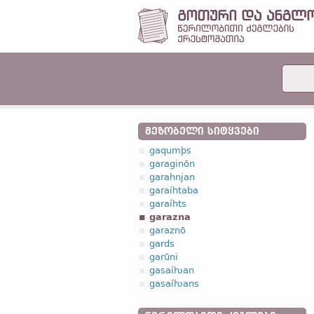
ᲛᲔᲖᲝᲑᲔᲚᲘ ᲡᲘᲢᲧᲕᲔᲑᲘ
gaqumþs
garaginōn
garahnjan
garaíhtaba
garaíhts
garazna
garaznō
gards
garūni
gasaíƕan
gasaíƕans