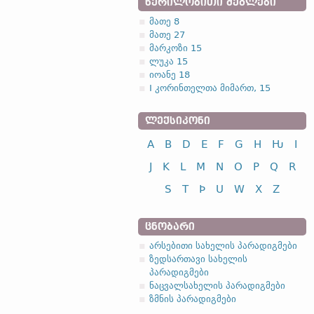
ᲬᲔᲠᲘᲚᲝᲑᲘᲗᲘ ᲫᲔᲒᲚᲔᲑᲘ
მათე 8
მათე 27
მარკოზი 15
ლუკა 15
იოანე 18
I კორინთელთა მიმართ, 15
ᲚᲔᲥᲡᲘᲙᲝᲜᲘ
A
B
D
E
F
G
H
Ƕ
I
J
K
L
M
N
O
P
Q
R
S
T
Þ
U
W
X
Z
ᲪᲜᲝᲑᲐᲠᲘ
არსებითი სახელის პარადიგმები
ზედსართავი სახელის
პარადიგმები
ნაცვალსახელის პარადიგმები
ზმნის პარადიგმები