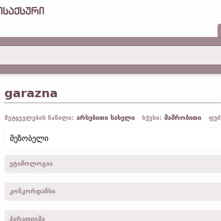
garazna
არსებითი სახელი
მამრობითი
მეტყველების ნაწილი:
სქესი:
ფუძ
მეზობელი
ეტიმოლოგია
[←
ga-
პრეფ.
+
razn
„სახლი“;
ისლ.
granni;
ნორვ.
,
შვედ.
granne]
კონკორდანსი
garaznans -
სახელ.
,
ბრალდ.
,
მრ. რ.
-
ლუკ.
XIV, 12; XV, 6;
იოან.
IX,
პარადიგმა