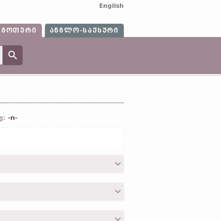
English
ᲒᲝᲗᲣᲠᲘ
ᲐᲜᲒᲚᲝ-ᲡᲐᲥᲡᲣᲠᲘ
-n-
ე:
 8