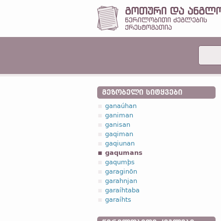
ᲛᲔᲖᲝᲑᲔᲚᲘ ᲡᲘᲢᲧᲕᲔᲑᲘ
ganaúhan
ganiman
ganisan
gaqiman
gaqiunan
gaqumans
gaqumþs
garaginōn
garahnjan
garaíhtaba
garaíhts