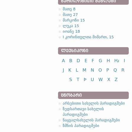
ᲬᲔᲠᲘᲚᲝᲑᲘᲗᲘ ᲫᲔᲒᲚᲔᲑᲘ
მათე 8
მათე 27
მარკოზი 15
ლუკა 15
იოანე 18
I კორინთელთა მიმართ, 15
ᲚᲔᲥᲡᲘᲙᲝᲜᲘ
A
B
D
E
F
G
H
Ƕ
I
J
K
L
M
N
O
P
Q
R
S
T
Þ
U
W
X
Z
ᲪᲜᲝᲑᲐᲠᲘ
არსებითი სახელის პარადიგმები
ზედსართავი სახელის
პარადიგმები
ნაცვალსახელის პარადიგმები
ზმნის პარადიგმები