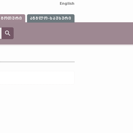
English
ᲒᲝᲗᲣᲠᲘ
ᲐᲜᲒᲚᲝ-ᲡᲐᲥᲡᲣᲠᲘ