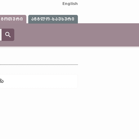
English
ᲒᲝᲗᲣᲠᲘ
ᲐᲜᲒᲚᲝ-ᲡᲐᲥᲡᲣᲠᲘ
ა