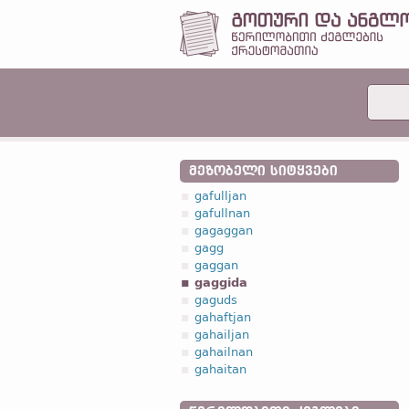
ᲛᲔᲖᲝᲑᲔᲚᲘ ᲡᲘᲢᲧᲕᲔᲑᲘ
gafulljan
gafullnan
gagaggan
gagg
gaggan
gaggida
gaguds
gahaftjan
gahailjan
gahailnan
gahaitan