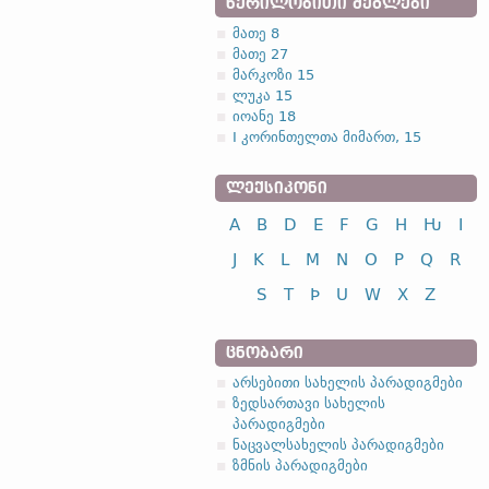
ᲬᲔᲠᲘᲚᲝᲑᲘᲗᲘ ᲫᲔᲒᲚᲔᲑᲘ
მათე 8
მათე 27
მარკოზი 15
ლუკა 15
იოანე 18
I კორინთელთა მიმართ, 15
ᲚᲔᲥᲡᲘᲙᲝᲜᲘ
A
B
D
E
F
G
H
Ƕ
I
J
K
L
M
N
O
P
Q
R
S
T
Þ
U
W
X
Z
ᲪᲜᲝᲑᲐᲠᲘ
არსებითი სახელის პარადიგმები
ზედსართავი სახელის
პარადიგმები
ნაცვალსახელის პარადიგმები
ზმნის პარადიგმები