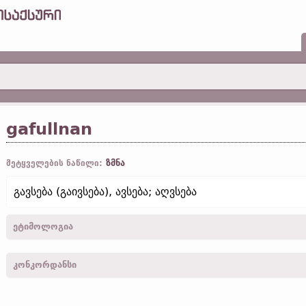
gafullnan
ზმნა
მეტყველების ნაწილი:
გავსება (გაივსება), ავსება; აღვსება
ეტიმოლოგია
[←
ga-
პრეფ.
+
fullnan
ზმნ.
]
კონკორდანსი
gafullnoda -
3
პირ.
,
მხ. რ.
,
ნამყ.
,
თხრობ.
-
მარკ.
IV, 37;
ლუკ.
I, 41; 
gafullnodedun -
3
პირ.
,
მრ. რ.
,
ნამყ.
,
თხრობ.
-
ლუკ.
VIII, 23