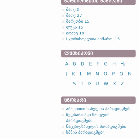
ᲬᲔᲠᲘᲚᲝᲑᲘᲗᲘ ᲫᲔᲒᲚᲔᲑᲘ
მათე 8
მათე 27
მარკოზი 15
ლუკა 15
იოანე 18
I კორინთელთა მიმართ, 15
ᲚᲔᲥᲡᲘᲙᲝᲜᲘ
A
B
D
E
F
G
H
Ƕ
I
J
K
L
M
N
O
P
Q
R
S
T
Þ
U
W
X
Z
ᲪᲜᲝᲑᲐᲠᲘ
არსებითი სახელის პარადიგმები
ზედსართავი სახელის
პარადიგმები
ნაცვალსახელის პარადიგმები
ზმნის პარადიგმები