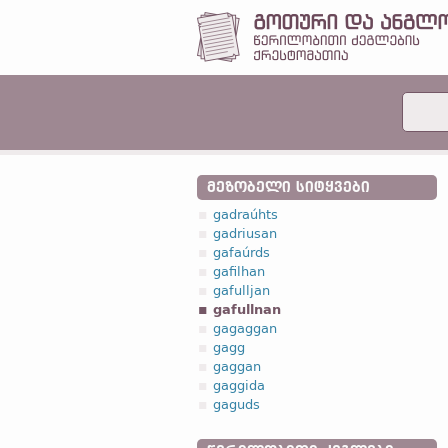
ᲛᲔᲖᲝᲑᲔᲚᲘ ᲡᲘᲢᲧᲕᲔᲑᲘ
gadraúhts
gadriusan
gafaúrds
gafilhan
gafulljan
gafullnan
gagaggan
gagg
gaggan
gaggida
gaguds