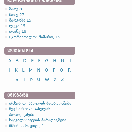
ᲬᲔᲠᲘᲚᲝᲑᲘᲗᲘ ᲫᲔᲒᲚᲔᲑᲘ
მათე 8
მათე 27
მარკოზი 15
ლუკა 15
იოანე 18
I კორინთელთა მიმართ, 15
ᲚᲔᲥᲡᲘᲙᲝᲜᲘ
A
B
D
E
F
G
H
Ƕ
I
J
K
L
M
N
O
P
Q
R
S
T
Þ
U
W
X
Z
ᲪᲜᲝᲑᲐᲠᲘ
არსებითი სახელის პარადიგმები
ზედსართავი სახელის
პარადიგმები
ნაცვალსახელის პარადიგმები
ზმნის პარადიგმები