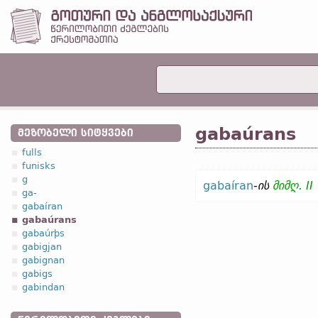
gabaúrans
ᲛᲔᲖᲝᲑᲔᲚᲘ ᲡᲘᲢᲧᲕᲔᲑᲘ
fulls
funisks
g
gabaíran
-
ის
მიმღ. II
ga-
gabaíran
gabaúrans
gabaúrþs
gabigjan
gabignan
gabigs
gabindan