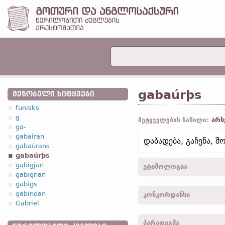
gabaúrþs
ᲛᲔᲖᲝᲑᲔᲚᲘ ᲡᲘᲢᲧᲕᲔᲑᲘ
funisks
g
არს
მეტყველების ნაწილი:
ga-
gabaíran
დაბადება, გაჩენა, შ
gabaúrans
gabaúrþs
gabigjan
ეტიმოლოგია
gabignan
gabigs
[←
პროტო-გერმანიკ.
*ga
gabindan
კონკორდანსი
geboorte;
ძვ. ზემ.-გერმ.
gi
Gabriel
gabaurþais -
ნათ.
,
მხ. რ.
პარადიგმა
gabaurþai -
მიც.
,
მხ. რ.
-
მ