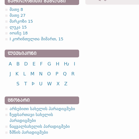
ᲬᲔᲠᲘᲚᲝᲑᲘᲗᲘ ᲫᲔᲒᲚᲔᲑᲘ
gabaurþ -
ბრალდ.
,
მხ. რ.
მათე 8
მათე 27
1.1.3. (a)
მარკოზი 15
ლუკა 15
იოანე 18
I კორინთელთა მიმართ, 15
ᲚᲔᲥᲡᲘᲙᲝᲜᲘ
სახელობითი
A
B
D
E
F
G
H
Ƕ
I
ნათესაობითი
მიცემითი
J
K
L
M
N
O
P
Q
R
ბრალდებითი
S
T
Þ
U
W
X
Z
წოდებითი
ᲪᲜᲝᲑᲐᲠᲘ
არსებითი სახელის პარადიგმები
ზედსართავი სახელის
პარადიგმები
სახელობითი
ნაცვალსახელის პარადიგმები
ნათესაობითი
ზმნის პარადიგმები