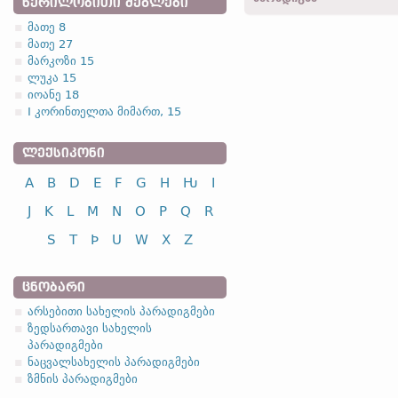
ᲬᲔᲠᲘᲚᲝᲑᲘᲗᲘ ᲫᲔᲒᲚᲔᲑᲘ
მათე 8
მათე 27
1.1.2. (a)
მარკოზი 15
ლუკა 15
იოანე 18
ა
I კორინთელთა მიმართ, 15
ᲚᲔᲥᲡᲘᲙᲝᲜᲘ
სახელობითი
A
B
D
E
F
G
H
Ƕ
I
ნათესაობითი
მიცემითი
J
K
L
M
N
O
P
Q
R
ბრალდებითი
S
T
Þ
U
W
X
Z
[-o-] ფუძიანი არსებითე
რამდენიმე არსებითი სა
ᲪᲜᲝᲑᲐᲠᲘ
(ნიშანი);
fijaþwa
(მტრო
არსებითი სახელის პარადიგმები
ცალკე გამოყოფენ, როგორც
ზედსართავი სახელის
პარადიგმები
ნაცვალსახელის პარადიგმები
ზმნის პარადიგმები