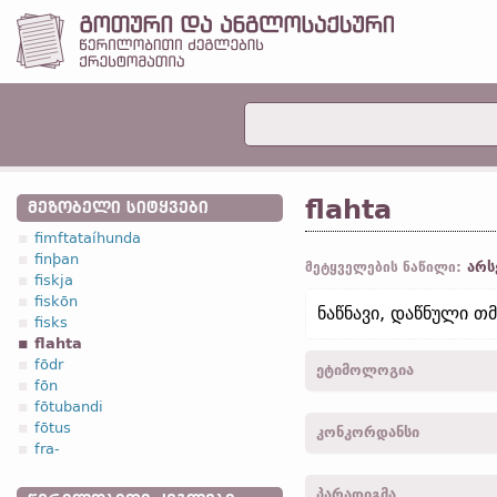
flahta
ᲛᲔᲖᲝᲑᲔᲚᲘ ᲡᲘᲢᲧᲕᲔᲑᲘ
fimftataíhunda
finþan
არს
მეტყველების ნაწილი:
fiskja
fiskōn
ნაწნავი, დაწნული თმ
fisks
flahta
fōdr
ეტიმოლოგია
fōn
fōtubandi
[←
პროტო-გერმანიკ.
*fla
fōtus
კონკორდანსი
flehta „ნაწნავი“ (
თანამ
fra-
praśna- „წნული კალათი
flahtom -
მიც.
,
მრ. რ.
-
ტიმ
плести
ზმნ.
„წვნა“ (
რუს.
п
პარადიგმა