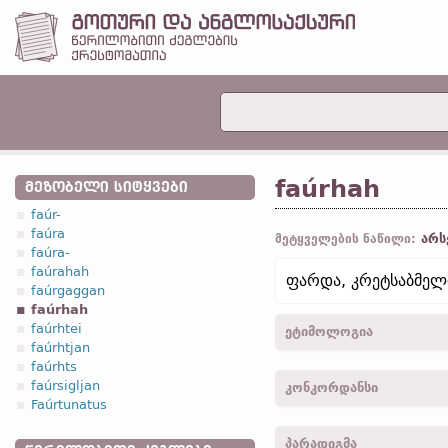
faúrhah
ᲛᲔᲖᲝᲑᲔᲚᲘ ᲡᲘᲢᲧᲕᲔᲑᲘ
faúr-
faúra
არს
მეტყველების ნაწილი:
faúra-
faúrahah
ფარდა, კრეტსაბმელი
faúrgaggan
faúrhah
faúrhtei
ეტიმოლოგია
faúrhtjan
faúrhts
[← *faúrhāhan
ზმნ.
←
faúr
faúrsigljan
კონკორდანსი
Faúrtunatus
faurhah -
სახელ.
,
მხ. რ.
-
პარადიგმა