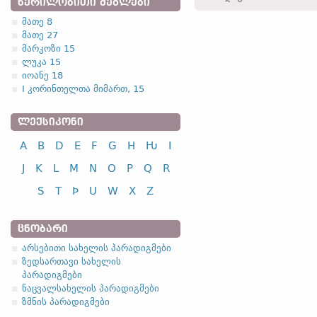
ᲬᲔᲠᲘᲚᲝᲑᲘᲗᲘ ᲫᲔᲒᲚᲔᲑᲘ
მათე 8
მათე 27
1.1.1. (a)
მარკოზი 15
ლუკა 15
იოანე 18
I კორინთელთა მიმართ, 15
ᲚᲔᲥᲡᲘᲙᲝᲜᲘ
სახელობითი
A
B
D
E
F
G
H
Ƕ
I
ნათესაობითი
მიცემითი
J
K
L
M
N
O
P
Q
R
ბრალდებითი
S
T
Þ
U
W
X
Z
წოდებითი
ᲪᲜᲝᲑᲐᲠᲘ
არსებითი სახელის პარადიგმები
ზედსართავი სახელის
პარადიგმები
სახელობითი
ნაცვალსახელის პარადიგმები
ნათესაობითი
ზმნის პარადიგმები