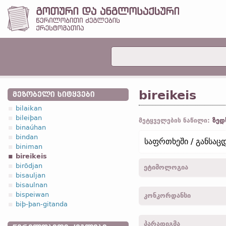
bireikeis
ᲛᲔᲖᲝᲑᲔᲚᲘ ᲡᲘᲢᲧᲕᲔᲑᲘ
bilaikan
bileiþan
ზედ
მეტყველების ნაწილი:
binaúhan
bindan
საფრთხეში / განსა
biniman
bireikeis
birōdjan
ეტიმოლოგია
bisauljan
bisaulnan
[←
bi-
პრეფ.
+ *reikeis, 
bispeiwan
კონკორდანსი
biþ-þan-gitanda
bireikjai, birekjai -
სახელ
პარადიგმა