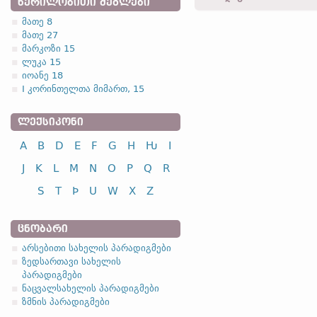
ᲬᲔᲠᲘᲚᲝᲑᲘᲗᲘ ᲫᲔᲒᲚᲔᲑᲘ
მათე 8
მათე 27
2.1. (b)
მარკოზი 15
ლუკა 15
(-a- (-o-) ფუძიანი ტიპის ქ
იოანე 18
I კორინთელთა მიმართ, 15
გოთ
ᲚᲔᲥᲡᲘᲙᲝᲜᲘ
A
B
D
E
F
G
H
Ƕ
I
სახელობითი
J
K
L
M
N
O
P
Q
R
ნათესაობითი
S
T
Þ
U
W
X
Z
მიცემითი
ბრალდებითი
ᲪᲜᲝᲑᲐᲠᲘ
არსებითი სახელის პარადიგმები
ზედსართავი სახელის
პარადიგმები
სახელობითი
ნაცვალსახელის პარადიგმები
ნათესაობითი
ზმნის პარადიგმები
მიცემითი