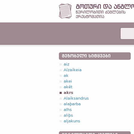
ᲛᲔᲖᲝᲑᲔᲚᲘ ᲡᲘᲢᲧᲕᲔᲑᲘ
aiz
Aízaíkeia
ak
akei
akēt
akrs
Alaíksandrus
alaþarba
alhs
aliþs
aljakuns