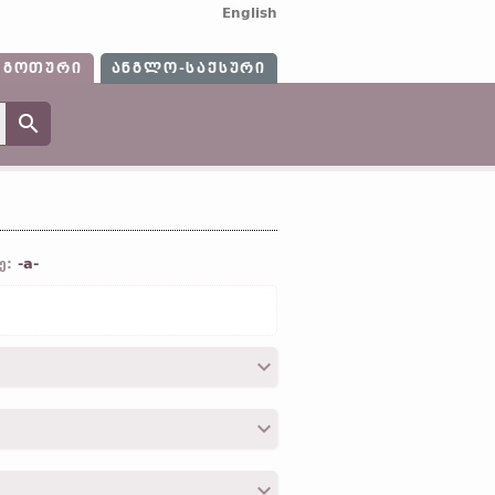
English
ᲒᲝᲗᲣᲠᲘ
ᲐᲜᲒᲚᲝ-ᲡᲐᲥᲡᲣᲠᲘ
-a-
ე:
დრ. ინგლ.
acre);
ძვ. ფრიზ.
ekker;
ძვ.
გერმ.
Acker);
ძვ. ისლ.
akr (
თანამედრ.
ლათ.
ager;
სომხ.
art]