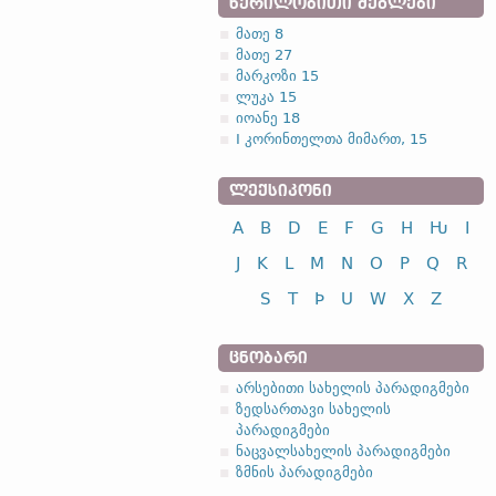
ᲬᲔᲠᲘᲚᲝᲑᲘᲗᲘ ᲫᲔᲒᲚᲔᲑᲘ
მათე 8
მათე 27
მარკოზი 15
ლუკა 15
იოანე 18
I კორინთელთა მიმართ, 15
ᲚᲔᲥᲡᲘᲙᲝᲜᲘ
A
B
D
E
F
G
H
Ƕ
I
J
K
L
M
N
O
P
Q
R
S
T
Þ
U
W
X
Z
ᲪᲜᲝᲑᲐᲠᲘ
არსებითი სახელის პარადიგმები
ზედსართავი სახელის
პარადიგმები
ნაცვალსახელის პარადიგმები
ზმნის პარადიგმები