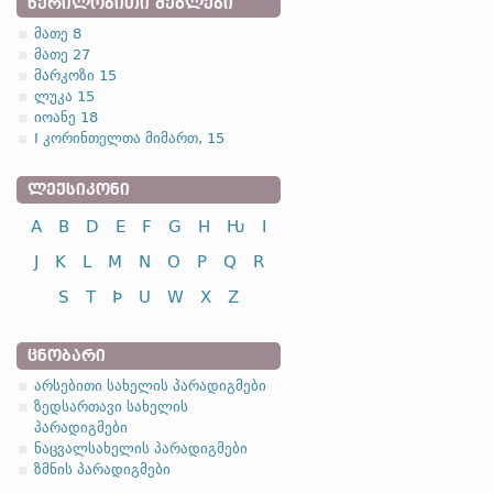
ᲬᲔᲠᲘᲚᲝᲑᲘᲗᲘ ᲫᲔᲒᲚᲔᲑᲘ
მათე 8
მათე 27
მარკოზი 15
ლუკა 15
იოანე 18
I კორინთელთა მიმართ, 15
ᲚᲔᲥᲡᲘᲙᲝᲜᲘ
A
B
D
E
F
G
H
Ƕ
I
J
K
L
M
N
O
P
Q
R
S
T
Þ
U
W
X
Z
ᲪᲜᲝᲑᲐᲠᲘ
არსებითი სახელის პარადიგმები
ზედსართავი სახელის
პარადიგმები
ნაცვალსახელის პარადიგმები
ზმნის პარადიგმები