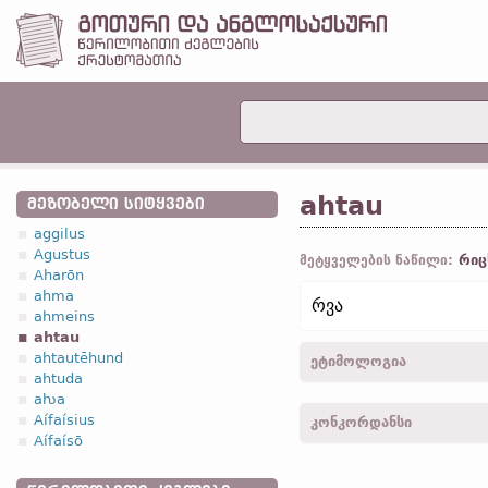
ahtau
ᲛᲔᲖᲝᲑᲔᲚᲘ ᲡᲘᲢᲧᲕᲔᲑᲘ
aggilus
Agustus
რიც
მეტყველების ნაწილი:
Aharōn
ahma
რვა
ahmeins
ahtau
ahtautēhund
ეტიმოლოგია
ahtuda
aƕa
[←
პროტო-გერმანიკ.
*ah
Aífaísius
კონკორდანსი
ahto;
ჰოლ.
acht;
ძვ. ზემ
Aífaísō
*oḱtōu-, *oḱtō-.
შდრ.
სან
ahtau -
ლუკ.
II, 21; IX, 28
aštuonì;
ძვ. სლავ.
осмь (