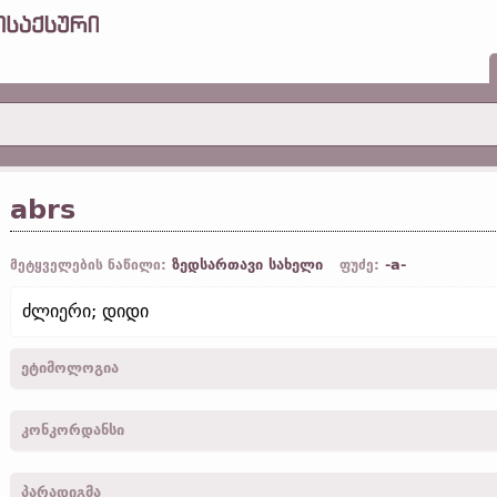
abrs
ზედსართავი სახელი
-a-
მეტყველების ნაწილი:
ფუძე:
ძლიერი; დიდი
ეტიმოლოგია
[←
პროტო-გერმანიკ.
*abraz;
შდრ.
ძვ. ისლ.
afar-
პრეფ.
„ძალიან“]
კონკორდანსი
abrs -
სახელ.
,
მხ. რ.
,
მამრ.
-
ლუკ.
XV, 14
პარადიგმა