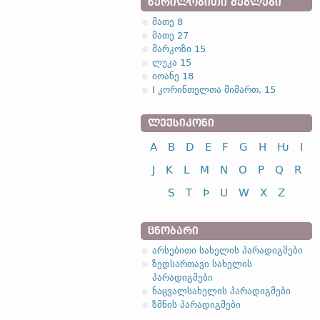
ᲬᲔᲠᲘᲚᲝᲑᲘᲗᲘ ᲫᲔᲒᲚᲔᲑᲘ
მათე 8
მათე 27
მარკოზი 15
ლუკა 15
იოანე 18
I კორინთელთა მიმართ, 15
ᲚᲔᲥᲡᲘᲙᲝᲜᲘ
A
B
D
E
F
G
H
Ƕ
I
J
K
L
M
N
O
P
Q
R
S
T
Þ
U
W
X
Z
ᲪᲜᲝᲑᲐᲠᲘ
არსებითი სახელის პარადიგმები
ზედსართავი სახელის
პარადიგმები
ნაცვალსახელის პარადიგმები
ზმნის პარადიგმები