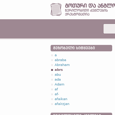
ᲛᲔᲖᲝᲑᲔᲚᲘ ᲡᲘᲢᲧᲕᲔᲑᲘ
a
abraba
Abraham
abrs
abu
ada
Adam
af
af-
afaikan
afaírzjan