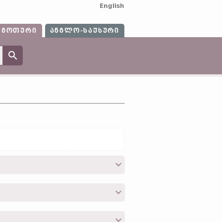
English
ᲒᲝᲗᲣᲠᲘ
ᲐᲜᲒᲚᲝ-ᲡᲐᲥᲡᲣᲠᲘ