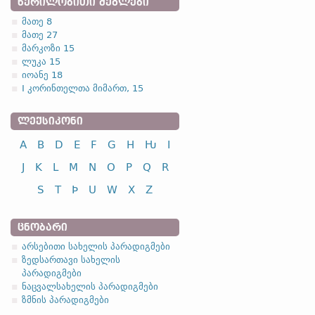
ᲬᲔᲠᲘᲚᲝᲑᲘᲗᲘ ᲫᲔᲒᲚᲔᲑᲘ
მათე 8
მათე 27
მარკოზი 15
ლუკა 15
იოანე 18
I კორინთელთა მიმართ, 15
ᲚᲔᲥᲡᲘᲙᲝᲜᲘ
A
B
D
E
F
G
H
Ƕ
I
J
K
L
M
N
O
P
Q
R
S
T
Þ
U
W
X
Z
ᲪᲜᲝᲑᲐᲠᲘ
არსებითი სახელის პარადიგმები
ზედსართავი სახელის
პარადიგმები
ნაცვალსახელის პარადიგმები
ზმნის პარადიგმები