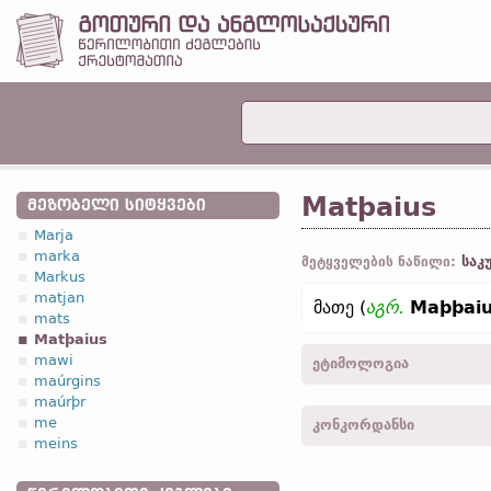
Matþaius
ᲛᲔᲖᲝᲑᲔᲚᲘ ᲡᲘᲢᲧᲕᲔᲑᲘ
Marja
marka
საკ
მეტყველების ნაწილი:
Markus
matjan
მათე (
აგრ.
Maþþai
mats
Matþaius
mawi
ეტიმოლოგია
maúrgins
maúrþr
[←
ძვ. ბერძ.
Μαθθαῖος]
me
კონკორდანსი
meins
Matþaiu, Maþþaiu -
ბრალ