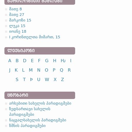
ᲬᲔᲠᲘᲚᲝᲑᲘᲗᲘ ᲫᲔᲒᲚᲔᲑᲘ
მათე 8
მათე 27
მარკოზი 15
ლუკა 15
იოანე 18
I კორინთელთა მიმართ, 15
ᲚᲔᲥᲡᲘᲙᲝᲜᲘ
A
B
D
E
F
G
H
Ƕ
I
J
K
L
M
N
O
P
Q
R
S
T
Þ
U
W
X
Z
ᲪᲜᲝᲑᲐᲠᲘ
არსებითი სახელის პარადიგმები
ზედსართავი სახელის
პარადიგმები
ნაცვალსახელის პარადიგმები
ზმნის პარადიგმები