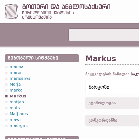
Markus
ᲛᲔᲖᲝᲑᲔᲚᲘ ᲡᲘᲢᲧᲕᲔᲑᲘ
manna
marei
საკ
მეტყველების ნაწილი:
marisaiws
Marja
მარკოზი
marka
Markus
matjan
ეტიმოლოგია
mats
Matþaius
[←
ძვ. ბერძ.
Μάρκος]
mawi
კონკორდანსი
maúrgins
Markus -
სახელ.
,
მხ. რ.
-
Marku -
ბრალდ.
,
მხ. რ.
-