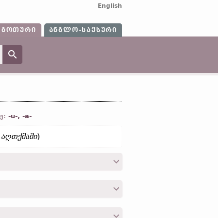
English
ᲒᲝᲗᲣᲠᲘ
ᲐᲜᲒᲚᲝ-ᲡᲐᲥᲡᲣᲠᲘ
-u-, -a-
ე:
 აღთქმაში
)