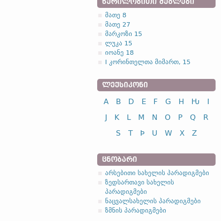
ᲬᲔᲠᲘᲚᲝᲑᲘᲗᲘ ᲫᲔᲒᲚᲔᲑᲘ
მათე 8
მათე 27
მარკოზი 15
ლუკა 15
იოანე 18
I კორინთელთა მიმართ, 15
ᲚᲔᲥᲡᲘᲙᲝᲜᲘ
A
B
D
E
F
G
H
Ƕ
I
J
K
L
M
N
O
P
Q
R
S
T
Þ
U
W
X
Z
ᲪᲜᲝᲑᲐᲠᲘ
არსებითი სახელის პარადიგმები
ზედსართავი სახელის
პარადიგმები
ნაცვალსახელის პარადიგმები
ზმნის პარადიგმები