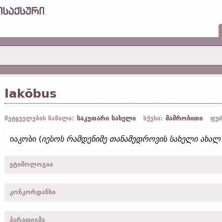
Iakōbus
საკუთარი სახელი
მამრობითი
მეტყველების ნაწილი:
სქესი:
ფუძ
იაკობი (
იესოს რამდენიმე თანამედროვის სახელი ახალ
ეტიმოლოგია
[←
ძვ. ბერძ.
Ἰάκωβος]
კონკორდანსი
Iakobus -
სახელ.
,
მხ. რ.
-
მარკ.
X, 35;
ლუკ.
IX, 54;
გალატ.
II, 9
პარადიგმა
Iakobaus -
ნათ.
,
მიც.
,
მხ. რ.
-
მარკ.
III, 17; VI, 3;
ლუკ.
VI, 16