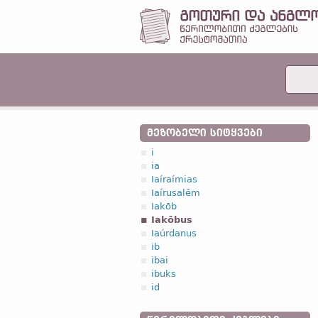
ᲛᲔᲖᲝᲑᲔᲚᲘ ᲡᲘᲢᲧᲕᲔᲑᲘ
i
ia
Iaíraímias
Iaírusalēm
Iakōb
Iakōbus
Iaúrdanus
ib
ibai
ibuks
id