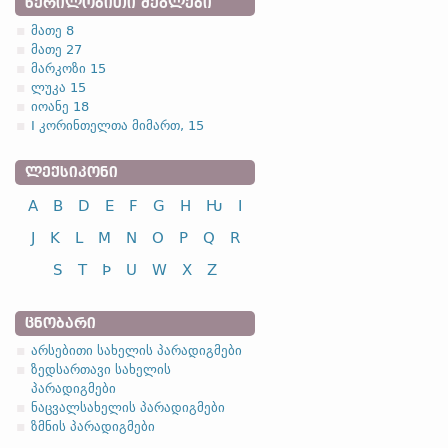
ᲬᲔᲠᲘᲚᲝᲑᲘᲗᲘ ᲫᲔᲒᲚᲔᲑᲘ
მათე 8
მათე 27
მარკოზი 15
ლუკა 15
იოანე 18
I კორინთელთა მიმართ, 15
ᲚᲔᲥᲡᲘᲙᲝᲜᲘ
A
B
D
E
F
G
H
Ƕ
I
J
K
L
M
N
O
P
Q
R
S
T
Þ
U
W
X
Z
ᲪᲜᲝᲑᲐᲠᲘ
არსებითი სახელის პარადიგმები
ზედსართავი სახელის
პარადიგმები
ნაცვალსახელის პარადიგმები
ზმნის პარადიგმები