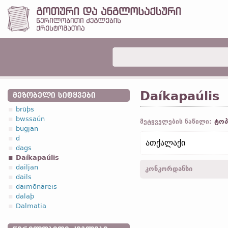
Daíkapaúlis
ᲛᲔᲖᲝᲑᲔᲚᲘ ᲡᲘᲢᲧᲕᲔᲑᲘ
brūþs
bwssaún
ტოპ
მეტყველების ნაწილი:
bugjan
d
ათქალაქი
dags
Daíkapaúlis
dailjan
კონკორდანსი
dails
daimōnāreis
Daikapaulaios-
ნათ.
,
მხ. რ
dalaþ
Daikapaulein-
მიც.
,
მხ. რ.
Dalmatia