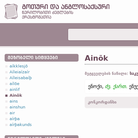
Ainōk
ᲛᲔᲖᲝᲑᲔᲚᲘ ᲡᲘᲢᲧᲕᲔᲑᲘ
aíkklesjō
Aíleiaízaír
საკ
მეტყველების ნაწილი:
Aíleisabaíþ
aílōe
ენოქი,
ძვ. ქართ.
ენუ
ainlif
Ainōk
ains
კონკორდანსი
ainshun
air
Ainokis -
ნათ.
,
მხ. რ.
-
ლუკ
aírþa
aírþakunds