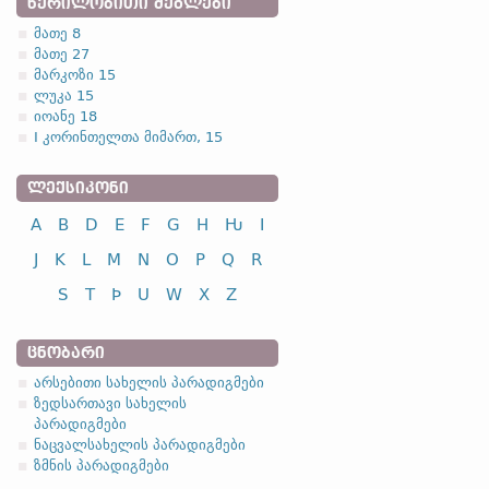
ᲬᲔᲠᲘᲚᲝᲑᲘᲗᲘ ᲫᲔᲒᲚᲔᲑᲘ
მათე 8
მათე 27
მარკოზი 15
ლუკა 15
იოანე 18
I კორინთელთა მიმართ, 15
ᲚᲔᲥᲡᲘᲙᲝᲜᲘ
A
B
D
E
F
G
H
Ƕ
I
J
K
L
M
N
O
P
Q
R
S
T
Þ
U
W
X
Z
ᲪᲜᲝᲑᲐᲠᲘ
არსებითი სახელის პარადიგმები
ზედსართავი სახელის
პარადიგმები
ნაცვალსახელის პარადიგმები
ზმნის პარადიგმები