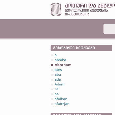
ᲛᲔᲖᲝᲑᲔᲚᲘ ᲡᲘᲢᲧᲕᲔᲑᲘ
a
abraba
Abraham
abrs
abu
ada
Adam
af
af-
afaikan
afaírzjan