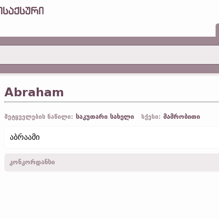
Abraham
საკუთარი სახელი
მამრობითი
მეტყველების ნაწილი:
სქესი:
აბრაამი
კონკორდანსი
Abraham-
სახ.
,
ბრალდ.
,
მხ. რ.
-
ლუკ.
I, 73; III, 8; XVI, 23;
იოან.
VIII
VIII, 58;
გალატ.
III, 6; IV, 22
Abrahamis-
ნათ.
,
მხ. რ.
-
მარკ.
XII, 26;
ლუკ.
III, 34; XVI, 22; XIX, 9
და ა.შ.