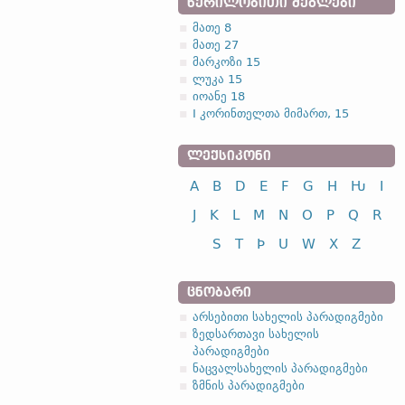
ᲬᲔᲠᲘᲚᲝᲑᲘᲗᲘ ᲫᲔᲒᲚᲔᲑᲘ
მათე 8
მათე 27
მარკოზი 15
ლუკა 15
იოანე 18
I კორინთელთა მიმართ, 15
ᲚᲔᲥᲡᲘᲙᲝᲜᲘ
A
B
D
E
F
G
H
Ƕ
I
J
K
L
M
N
O
P
Q
R
S
T
Þ
U
W
X
Z
ᲪᲜᲝᲑᲐᲠᲘ
არსებითი სახელის პარადიგმები
ზედსართავი სახელის
პარადიგმები
ნაცვალსახელის პარადიგმები
ზმნის პარადიგმები