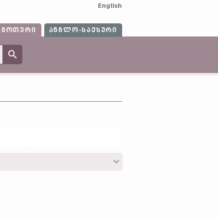
English
ᲒᲝᲗᲣᲠᲘ
ᲐᲜᲒᲚᲝ-ᲡᲐᲥᲡᲣᲠᲘ
, 39; VIII, 40; VIII, 52; VIII, 56; VIII, 57;
; XX, 37;
იოან.
VIII, 33; VIII, 37, VIII, 39