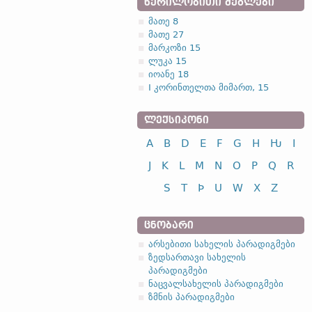
ᲬᲔᲠᲘᲚᲝᲑᲘᲗᲘ ᲫᲔᲒᲚᲔᲑᲘ
მათე 8
მათე 27
მარკოზი 15
ლუკა 15
იოანე 18
I კორინთელთა მიმართ, 15
ᲚᲔᲥᲡᲘᲙᲝᲜᲘ
A
B
D
E
F
G
H
Ƕ
I
J
K
L
M
N
O
P
Q
R
S
T
Þ
U
W
X
Z
ᲪᲜᲝᲑᲐᲠᲘ
არსებითი სახელის პარადიგმები
ზედსართავი სახელის
პარადიგმები
ნაცვალსახელის პარადიგმები
ზმნის პარადიგმები