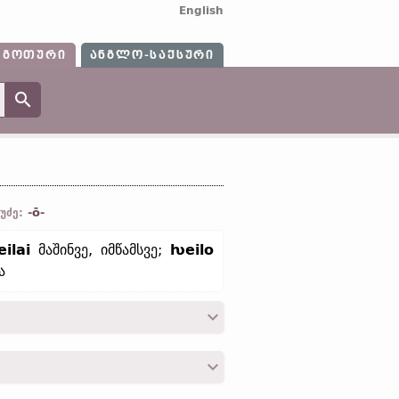
English
ᲒᲝᲗᲣᲠᲘ
ᲐᲜᲒᲚᲝ-ᲡᲐᲥᲡᲣᲠᲘ
-ō-
უძე:
ilai
მაშინვე, იმწამსვე;
ƕeilo
ა
 პერიოდი, დასვენება“;
ძვ. ინგლ.
hwíl
;
ჰოლ.
wijl;
ძვ. ზემ.-გერმ.
hwīla, wīla
პოლ.
chwila „წუთი, მომენტი“,
უკრ.