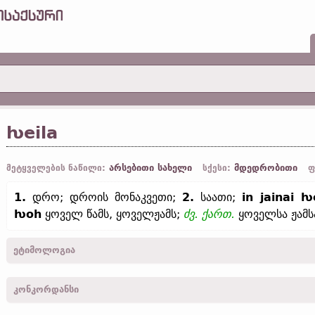
ƕeila
არსებითი სახელი
მდედრობითი
მეტყველების ნაწილი:
სქესი:
ფ
1.
დრო; დროის მონაკვეთი;
2.
საათი;
in jainai ƕe
ƕoh
ყოველ წამს, ყოველჟამს;
ძვ. ქართ.
ყოველსა ჟამს
ეტიმოლოგია
[←
პროტო-გერმანიკ.
*hwīlō „დრო; დროის მონაკვეთი; დასვენების
კონკორდანსი
(
თანამედრ. ინგლ.
while);
ძვ. ფრიზ.
hwīle;
ძვ. საქს.
hwīla, hwīl
(
თანამედრ.
გერმ.
Weile);
ისლ.
hvíla „საწოლი, ლოგინი“;
შდრ.