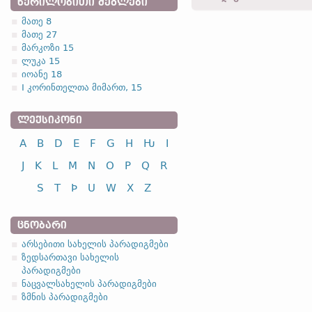
ᲬᲔᲠᲘᲚᲝᲑᲘᲗᲘ ᲫᲔᲒᲚᲔᲑᲘ
þiumagu -
მიც.
,
მხ. რ.
-
ლუ
მათე 8
მათე 27
1.1.4. (a)
მარკოზი 15
ლუკა 15
იოანე 18
I კორინთელთა მიმართ, 15
ᲚᲔᲥᲡᲘᲙᲝᲜᲘ
სახელობითი
A
B
D
E
F
G
H
Ƕ
I
ნათესაობითი
მიცემითი
J
K
L
M
N
O
P
Q
R
ბრალდებითი
S
T
Þ
U
W
X
Z
წოდებითი
ᲪᲜᲝᲑᲐᲠᲘ
ა
არსებითი სახელის პარადიგმები
ზედსართავი სახელის
პარადიგმები
სახელობითი
ნაცვალსახელის პარადიგმები
ნათესაობითი
ზმნის პარადიგმები