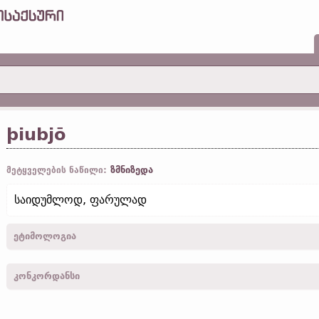
þiubjō
ზმნიზედა
მეტყველების ნაწილი:
საიდუმლოდ, ფარულად
ეტიმოლოგია
[← *þiubjis
ზედს.
„საიდუმლო, ფარული; ქურდული“ + -ō
სუფ.
(← þi
კონკორდანსი
þiubjo -
იოან.
XI, 28; XVIII, 20