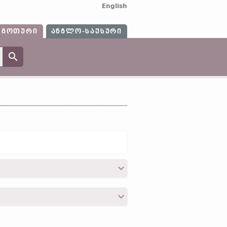
English
ᲒᲝᲗᲣᲠᲘ
ᲐᲜᲒᲚᲝ-ᲡᲐᲥᲡᲣᲠᲘ
ufs, þiubs „ქურდი“)]