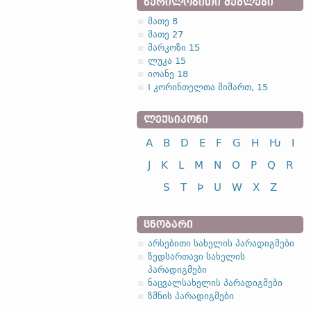
ᲬᲔᲠᲘᲚᲝᲑᲘᲗᲘ ᲫᲔᲒᲚᲔᲑᲘ
მათე 8
მათე 27
მარკოზი 15
ლუკა 15
იოანე 18
I კორინთელთა მიმართ, 15
ᲚᲔᲥᲡᲘᲙᲝᲜᲘ
A
B
D
E
F
G
H
Ƕ
I
J
K
L
M
N
O
P
Q
R
S
T
Þ
U
W
X
Z
ᲪᲜᲝᲑᲐᲠᲘ
არსებითი სახელის პარადიგმები
ზედსართავი სახელის
პარადიგმები
ნაცვალსახელის პარადიგმები
ზმნის პარადიგმები