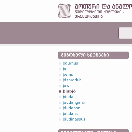
ᲛᲔᲖᲝᲑᲔᲚᲘ ᲡᲘᲢᲧᲕᲔᲑᲘ
þaúrnus
þei
þeins
þisƕaduh
þiwi
þiubjō
þiuda
þiudangardi
þiudanōn
þiudans
þiudinassus