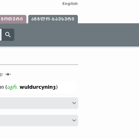
English
ᲒᲝᲗᲣᲠᲘ
ᲐᲜᲒᲚᲝ-ᲡᲐᲥᲡᲣᲠᲘ
-a-
ე:
ი (
აგრ.
wuldurcyninȝ
)