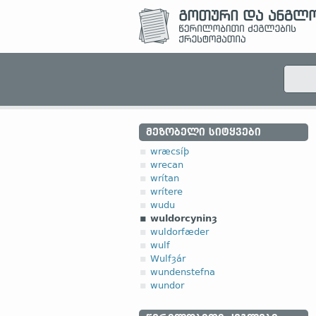
ᲛᲔᲖᲝᲑᲔᲚᲘ ᲡᲘᲢᲧᲕᲔᲑᲘ
wræcsíþ
wrecan
wrítan
wrítere
wudu
wuldorcyninȝ
wuldorfæder
wulf
Wulfȝár
wundenstefna
wundor