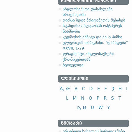
ᲬᲔᲠᲘᲚᲝᲑᲘᲗᲘ ᲫᲔᲒᲚᲔᲑᲘ
ანგლოსაქსთა დასახლება
ბრიტანეთში
ღირსი ბედა ბრიტანეთის შესახებ
სკანდინავ ზღვაოსან ოჰტჰერეს
ნაამბობი
კედმონის ამბავი და მისი ჰიმნი
ელფრიკის თარგმანი, "დაბადება"
XXVII, 1-29
ფრაგმენტი ანგლოსაქსური
ქრონიკებიდან
ბეოვულფი
ᲚᲔᲥᲡᲘᲙᲝᲜᲘ
A, Æ
B
C
D
E
F
Ȝ
H
I
L
M
N
O
P
R
S
T
Þ, Ð
U
W
Y
ᲪᲜᲝᲑᲐᲠᲘ
არსებითი სახელის პარადიგმები