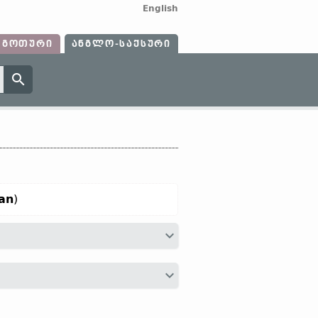
English
ᲒᲝᲗᲣᲠᲘ
ᲐᲜᲒᲚᲝ-ᲡᲐᲥᲡᲣᲠᲘ
an
)
სპობა“;
ძვ. ფრიზ.
werda;
ძვ. საქს.
a-