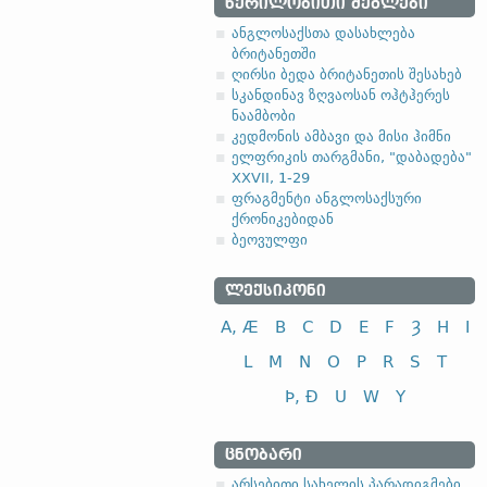
ᲬᲔᲠᲘᲚᲝᲑᲘᲗᲘ ᲫᲔᲒᲚᲔᲑᲘ
ანგლოსაქსთა დასახლება
ბრიტანეთში
ღირსი ბედა ბრიტანეთის შესახებ
სკანდინავ ზღვაოსან ოჰტჰერეს
ნაამბობი
კედმონის ამბავი და მისი ჰიმნი
ელფრიკის თარგმანი, "დაბადება"
XXVII, 1-29
ფრაგმენტი ანგლოსაქსური
ქრონიკებიდან
ბეოვულფი
ᲚᲔᲥᲡᲘᲙᲝᲜᲘ
A, Æ
B
C
D
E
F
Ȝ
H
I
L
M
N
O
P
R
S
T
Þ, Ð
U
W
Y
ᲪᲜᲝᲑᲐᲠᲘ
არსებითი სახელის პარადიგმები