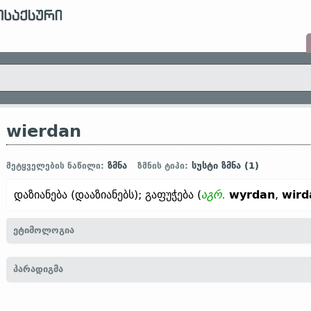
wierdan
ზმნა
სუსტი ზმნა (1)
მეტყველების ნაწილი:
ზმნის ტიპი:
დაზიანება (დააზიანებს); გაფუჭება (
აგრ.
wyrdan
,
wird
ეტიმოლოგია
[←
პროტო-გერმანიკ.
*wardjan;
გოთ.
fra-wardjan „გაფუჭება; მო
პარადიგმა
werdian;
ძვ. ზემ.-გერმ.
werten; firwerten „განადგურება“]