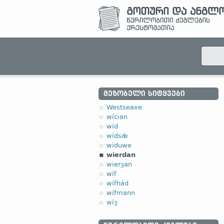
ᲛᲔᲖᲝᲑᲔᲚᲘ ᲡᲘᲢᲧᲕᲔᲑᲘ
Westseaxe
wícian
wíd
wídsǽ
widuwe
wierdan
wierȝan
wíf
wífhád
wífmann
wíȝ