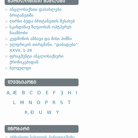
ᲬᲔᲠᲘᲚᲝᲑᲘᲗᲘ ᲫᲔᲒᲚᲔᲑᲘ
4.1.6. - VI კლასი
ანგლოსაქსთა დასახლება
ბრიტანეთში
მეექვსე კლასი ხასიათდ
ღირსი ბედა ბრიტანეთის შესახებ
სკანდინავ ზღვაოსან ოჰტჰერეს
VI კლასი
ინფ
ნაამბობი
კედმონის ამბავი და მისი ჰიმნი
რხევა; რყევა
scaca
ელფრიკის თარგმანი, "დაბადება"
აწევა
h
XXVII, 1-29
ფრაგმენტი ანგლოსაქსური
დარტყმა; ცემა
ქრონიკებიდან
დგომა
standa
ბეოვულფი
ᲚᲔᲥᲡᲘᲙᲝᲜᲘ
A, Æ
B
C
D
E
F
Ȝ
H
I
L
M
N
O
P
R
S
T
Þ, Ð
U
W
Y
ᲪᲜᲝᲑᲐᲠᲘ
არსებითი სახელის პარადიგმები