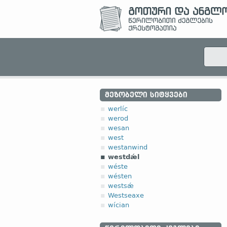
ᲛᲔᲖᲝᲑᲔᲚᲘ ᲡᲘᲢᲧᲕᲔᲑᲘ
werlíc
werod
wesan
west
westanwind
westdǽl
wéste
wésten
westsǽ
Westseaxe
wícian