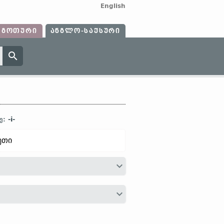
English
ᲒᲝᲗᲣᲠᲘ
ᲐᲜᲒᲚᲝ-ᲡᲐᲥᲡᲣᲠᲘ
-i-
ე:
ეთი