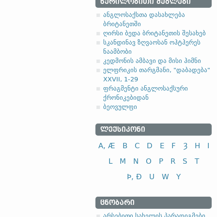
ᲬᲔᲠᲘᲚᲝᲑᲘᲗᲘ ᲫᲔᲒᲚᲔᲑᲘ
ანგლოსაქსთა დასახლება
ბრიტანეთში
ღირსი ბედა ბრიტანეთის შესახებ
სკანდინავ ზღვაოსან ოჰტჰერეს
ნაამბობი
კედმონის ამბავი და მისი ჰიმნი
ელფრიკის თარგმანი, "დაბადება"
XXVII, 1-29
ფრაგმენტი ანგლოსაქსური
ქრონიკებიდან
ბეოვულფი
ᲚᲔᲥᲡᲘᲙᲝᲜᲘ
A, Æ
B
C
D
E
F
Ȝ
H
I
L
M
N
O
P
R
S
T
Þ, Ð
U
W
Y
ᲪᲜᲝᲑᲐᲠᲘ
არსებითი სახელის პარადიგმები