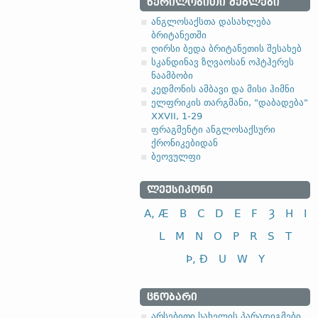
ᲬᲔᲠᲘᲚᲝᲑᲘᲗᲘ ᲫᲔᲒᲚᲔᲑᲘ
ანგლოსაქსთა დასახლება
ბრიტანეთში
ღირსი ბედა ბრიტანეთის შესახებ
სკანდინავ ზღვაოსან ოჰტჰერეს
ნაამბობი
კედმონის ამბავი და მისი ჰიმნი
ელფრიკის თარგმანი, "დაბადება"
XXVII, 1-29
ფრაგმენტი ანგლოსაქსური
ქრონიკებიდან
ბეოვულფი
ᲚᲔᲥᲡᲘᲙᲝᲜᲘ
A, Æ
B
C
D
E
F
Ȝ
H
I
L
M
N
O
P
R
S
T
Þ, Ð
U
W
Y
ᲪᲜᲝᲑᲐᲠᲘ
არსებითი სახელის პარადიგმები