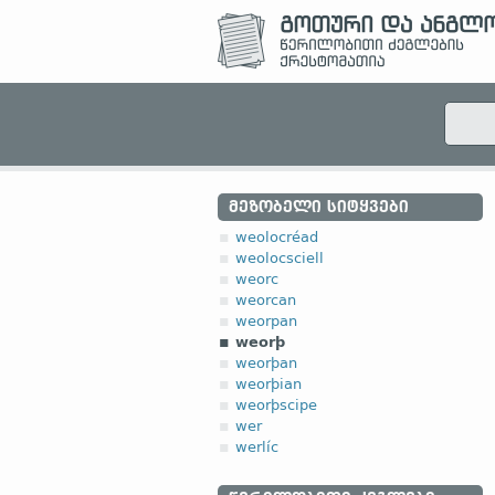
ᲛᲔᲖᲝᲑᲔᲚᲘ ᲡᲘᲢᲧᲕᲔᲑᲘ
weolocréad
weolocsciell
weorc
weorcan
weorpan
weorþ
weorþan
weorþian
weorþscipe
wer
werlíc