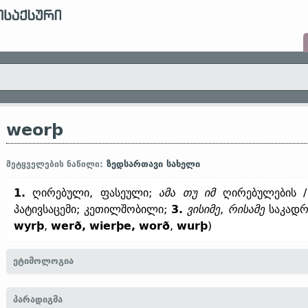
weorþ
ზედსართავი სახელი
მეტყველების ნაწილი:
1.
ღირებული, ფასეული;
ამა თუ იმ
ღირებულების /
პატივსაცემი; კეთილშობილი;
3.
ვისიმე
,
რისამე
საკადრი
wyrþ
,
werð,
wierþe,
worð
,
wurþ
)
ეტიმოლოგია
[
თანამედრ. ინგლ.
WORTH
←
პროტო-გერმანიკ.
*werþa;
გოთ.
waí
პარადიგმა
ჰოლ.
waard;
ძვ. ზემ.-გერმ.
werd (
თანამედრ.
გერმ.
wert)
ძვ. ისლ.
v