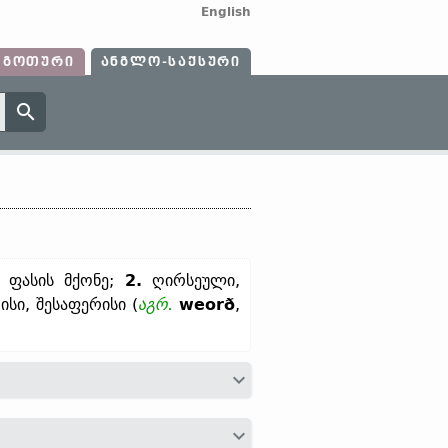
English
ᲒᲝᲗᲣᲠᲘ
ᲐᲜᲒᲚᲝ-ᲡᲐᲥᲡᲣᲠᲘ
 ფასის მქონე;
2.
ღირსეული,
სი, შესაფერისი (
აგრ.
weorð
,
rþs;
ძვ. ფრიზ.
werth;
ძვ. საქს.
werth;
erð (
თანამედრ.
ისლ.
verður)]