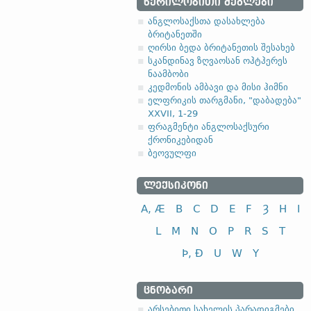
ᲬᲔᲠᲘᲚᲝᲑᲘᲗᲘ ᲫᲔᲒᲚᲔᲑᲘ
ანგლოსაქსთა დასახლება
ბრიტანეთში
ღირსი ბედა ბრიტანეთის შესახებ
სკანდინავ ზღვაოსან ოჰტჰერეს
ნაამბობი
კედმონის ამბავი და მისი ჰიმნი
ელფრიკის თარგმანი, "დაბადება"
XXVII, 1-29
ფრაგმენტი ანგლოსაქსური
ქრონიკებიდან
ბეოვულფი
ᲚᲔᲥᲡᲘᲙᲝᲜᲘ
A, Æ
B
C
D
E
F
Ȝ
H
I
L
M
N
O
P
R
S
T
Þ, Ð
U
W
Y
ᲪᲜᲝᲑᲐᲠᲘ
არსებითი სახელის პარადიგმები