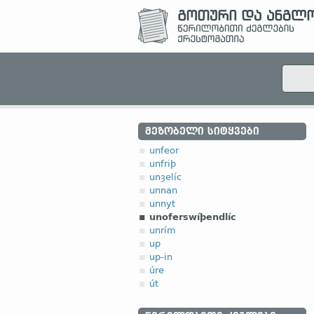
ᲛᲔᲖᲝᲑᲔᲚᲘ ᲡᲘᲢᲧᲕᲔᲑᲘ
unfeor
unfriþ
unȝelíc
unnan
unnyt
unoferswíþendlíc
unrím
up
up-in
úre
út