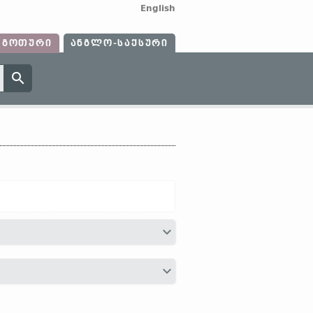
English
ᲒᲝᲗᲣᲠᲘ
ᲐᲜᲒᲚᲝ-ᲡᲐᲥᲡᲣᲠᲘ
ndlíc
ზედს.
„ადვილად დასაძლევი /
ედსართავი სახელები