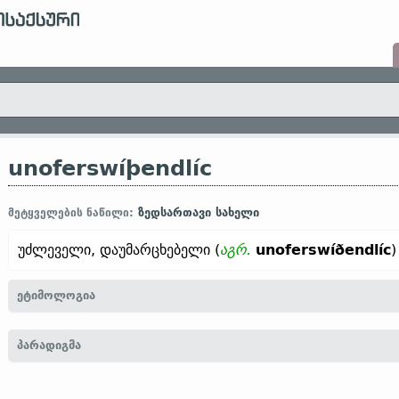
unoferswíþendlíc
ზედსართავი სახელი
მეტყველების ნაწილი:
უძლეველი, დაუმარცხებელი (
აგრ.
unoferswíðendlíc
)
ეტიმოლოგია
[← un- (
უარყოფითი მნიშვნელობის მქონე
პრეფ.
) + oferswíþe
პარადიგმა
დასამარცხებელი“ (← oferswíþan
ზმნ.
„დაძლევა, დამარცხება“)]
2. ანგლოსაქსური ძლიერი და სუსტი ზ