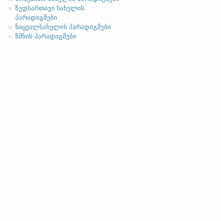
მიცემითი (მოქმედებითი)
ზედსართავი სახელის
ბრალდებითი
პარადიგმები
ნაცვალსახელის პარადიგმები
(ბ)
ფუძის გრძელმარცვლია
ზმნის პარადიგმები
მოკლეფუძიანი ვარიანტი
ანგლო
სახელობითი
ნათესაობითი
მიცემითი
მოქმედებითი
ბრალდებითი
სახელობითი
ნათესაობითი