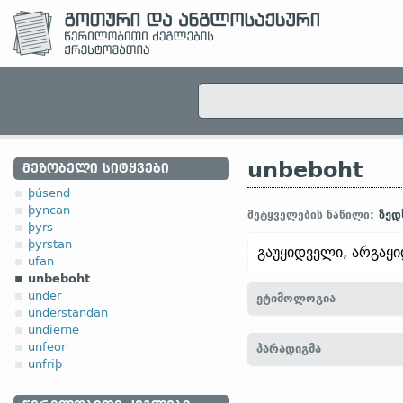
unbeboht
ᲛᲔᲖᲝᲑᲔᲚᲘ ᲡᲘᲢᲧᲕᲔᲑᲘ
þúsend
þyncan
ზედ
მეტყველების ნაწილი:
þyrs
þyrstan
გაუყიდველი, არგაყ
ufan
unbeboht
under
ეტიმოლოგია
understandan
undierne
[← un- (
უარყოფითი მნიშვ
unfeor
პარადიგმა
unfriþ
2. ანგლოსაქსუ