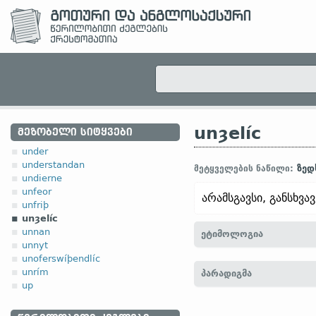
unȝelíc
ᲛᲔᲖᲝᲑᲔᲚᲘ ᲡᲘᲢᲧᲕᲔᲑᲘ
under
understandan
ზედ
მეტყველების ნაწილი:
undierne
unfeor
არამსგავსი, განსხვა
unfriþ
unȝelíc
unnan
ეტიმოლოგია
unnyt
unoferswíþendlíc
[
თანამედრ. ინგლ.
UNLI
unrím
პარადიგმა
unlīk;
ძვ. საქს.
ungelīk;
ჰ
up
úlíkr (
თანამედრ.
ისლ.
ólí
2. ანგლოსაქსუ