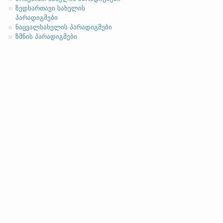
მიცემითი (მოქმედებითი)
ზედსართავი სახელის
ბრალდებითი
პარადიგმები
ნაცვალსახელის პარადიგმები
(ბ)
ფუძის გრძელმარცვლია
ზმნის პარადიგმები
მოკლეფუძიანი ვარიანტი
ანგლო
სახელობითი
ნათესაობითი
მიცემითი
მოქმედებითი
ბრალდებითი
სახელობითი
ნათესაობითი