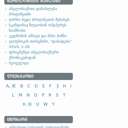
ᲬᲔᲠᲘᲚᲝᲑᲘᲗᲘ ᲫᲔᲒᲚᲔᲑᲘ
2.1. ზედსართავ
ანგლოსაქსთა დასახლება
ბრიტანეთში
-a-, -ō- ფუძიანი ზედსარ
ღირსი ბედა ბრიტანეთის შესახებ
სკანდინავ ზღვაოსან ოჰტჰერეს
(ა)
ფუძის მოკლემარცვლია
ნაამბობი
ანგლო
კედმონის ამბავი და მისი ჰიმნი
ელფრიკის თარგმანი, "დაბადება"
XXVII, 1-29
ფრაგმენტი ანგლოსაქსური
ქრონიკებიდან
ბეოვულფი
სახელობითი
ნათესაობითი
ᲚᲔᲥᲡᲘᲙᲝᲜᲘ
მიცემითი
A, Æ
B
C
D
E
F
Ȝ
H
I
მოქმედებითი
ბრალდებითი
L
M
N
O
P
R
S
T
Þ, Ð
U
W
Y
სახელობითი
ᲪᲜᲝᲑᲐᲠᲘ
ნათესაობითი
არსებითი სახელის პარადიგმები