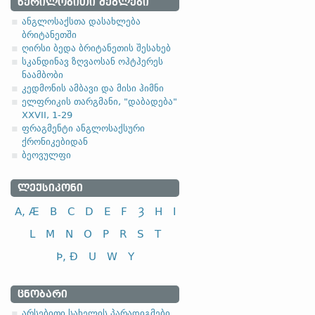
ᲬᲔᲠᲘᲚᲝᲑᲘᲗᲘ ᲫᲔᲒᲚᲔᲑᲘ
ანგლოსაქსთა დასახლება
ბრიტანეთში
ღირსი ბედა ბრიტანეთის შესახებ
სკანდინავ ზღვაოსან ოჰტჰერეს
ნაამბობი
კედმონის ამბავი და მისი ჰიმნი
ელფრიკის თარგმანი, "დაბადება"
XXVII, 1-29
ფრაგმენტი ანგლოსაქსური
ქრონიკებიდან
ბეოვულფი
ᲚᲔᲥᲡᲘᲙᲝᲜᲘ
A, Æ
B
C
D
E
F
Ȝ
H
I
L
M
N
O
P
R
S
T
Þ, Ð
U
W
Y
ᲪᲜᲝᲑᲐᲠᲘ
არსებითი სახელის პარადიგმები