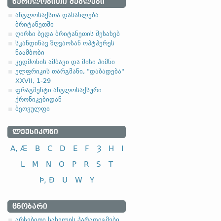
1.1.1. (e) (შერეული ტ
ᲬᲔᲠᲘᲚᲝᲑᲘᲗᲘ ᲫᲔᲒᲚᲔᲑᲘ
ანგლოსაქსთა დასახლება
(-a- ფუძიანი ტიპის ქვეტიპ
ბრიტანეთში
ღირსი ბედა ბრიტანეთის შესახებ
სკანდინავ ზღვაოსან ოჰტჰერეს
ნაამბობი
არსებითი სა
კედმონის ამბავი და მისი ჰიმნი
ელფრიკის თარგმანი, "დაბადება"
XXVII, 1-29
ფრაგმენტი ანგლოსაქსური
სახელობითი
ქრონიკებიდან
ნათესაობითი
ბეოვულფი
მიცემითი (მოქმედებითი)
ᲚᲔᲥᲡᲘᲙᲝᲜᲘ
ბრალდებითი
A, Æ
B
C
D
E
F
Ȝ
H
I
L
M
N
O
P
R
S
T
Þ, Ð
U
W
Y
ᲪᲜᲝᲑᲐᲠᲘ
არსებითი სახელის პარადიგმები