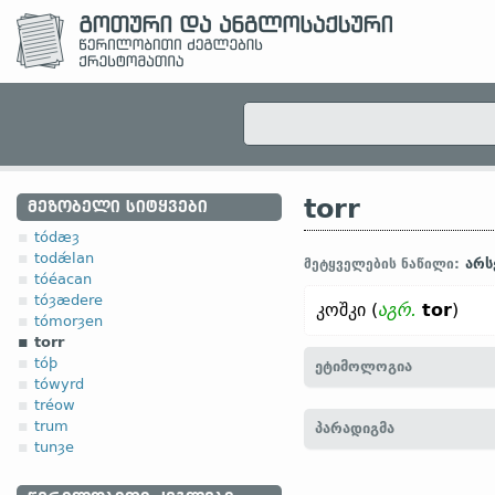
torr
ᲛᲔᲖᲝᲑᲔᲚᲘ ᲡᲘᲢᲧᲕᲔᲑᲘ
tódæȝ
todǽlan
არს
მეტყველების ნაწილი:
tóéacan
tóȝædere
კოშკი (
აგრ.
tor
)
tómorȝen
torr
tóþ
ეტიმოლოგია
tówyrd
tréow
[
თანამედრ. ინგლ.
TOWE
trum
პარადიგმა
tunȝe