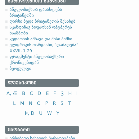
4.2.1. (a)
ᲬᲔᲠᲘᲚᲝᲑᲘᲗᲘ ᲫᲔᲒᲚᲔᲑᲘ
ანგლოსაქსთა დასახლება
(ა)
ფუძის მოკლემარცვლი
ბრიტანეთში
ღირსი ბედა ბრიტანეთის შესახებ
I კლასი
სკანდინავ ზღვაოსან ოჰტჰერეს
ნაამბობი
ხვნა, მოხვნა
კედმონის ამბავი და მისი ჰიმნი
გაკეთება; ჩადენა
ელფრიკის თარგმანი, "დაბადება"
XXVII, 1-29
(ბ)
ფუძის გრძელმარცვლი
ფრაგმენტი ანგლოსაქსური
ქრონიკებიდან
I კლასი
ბეოვულფი
კვება, ჭმევა
შენახვა; დაცვა
ᲚᲔᲥᲡᲘᲙᲝᲜᲘ
გაგზავნა
A, Æ
B
C
D
E
F
Ȝ
H
I
L
M
N
O
P
R
S
T
Þ, Ð
U
W
Y
ᲪᲜᲝᲑᲐᲠᲘ
არსებითი სახელის პარადიგმები