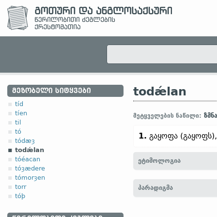
todǽlan
ᲛᲔᲖᲝᲑᲔᲚᲘ ᲡᲘᲢᲧᲕᲔᲑᲘ
tíd
tíen
ზმნ
მეტყველების ნაწილი:
til
tó
1.
გაყოფა (გაყოფს)
tódæȝ
todǽlan
tóéacan
ეტიმოლოგია
tóȝædere
tómorȝen
[← to-
პრეფ.
+ dǽlan
ზმნ
torr
პარადიგმა
(
თანამედრ.
გერმ.
zerteile
tóþ