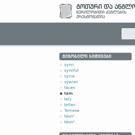
ᲛᲔᲖᲝᲑᲔᲚᲘ ᲡᲘᲢᲧᲕᲔᲑᲘ
synn
synnful
syrce
sýwian
tácen
tam
telȝ
tellan
Temese
téon¹
téon²