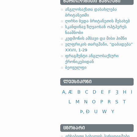
ᲬᲔᲠᲘᲚᲝᲑᲘᲗᲘ ᲫᲔᲒᲚᲔᲑᲘ
ანგლოსაქსთა დასახლება
ბრიტანეთში
ღირსი ბედა ბრიტანეთის შესახებ
სკანდინავ ზღვაოსან ოჰტჰერეს
ნაამბობი
კედმონის ამბავი და მისი ჰიმნი
ელფრიკის თარგმანი, "დაბადება"
XXVII, 1-29
ფრაგმენტი ანგლოსაქსური
ქრონიკებიდან
ბეოვულფი
ᲚᲔᲥᲡᲘᲙᲝᲜᲘ
A, Æ
B
C
D
E
F
Ȝ
H
I
L
M
N
O
P
R
S
T
Þ, Ð
U
W
Y
ᲪᲜᲝᲑᲐᲠᲘ
არსებითი სახელის პარადიგმები