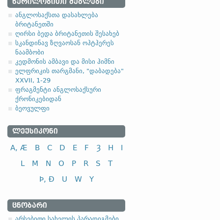
ᲬᲔᲠᲘᲚᲝᲑᲘᲗᲘ ᲫᲔᲒᲚᲔᲑᲘ
2.1. ზედსართავ
ანგლოსაქსთა დასახლება
ბრიტანეთში
-a-, -ō- ფუძიანი ზედსარ
ღირსი ბედა ბრიტანეთის შესახებ
სკანდინავ ზღვაოსან ოჰტჰერეს
(ა)
ფუძის მოკლემარცვლია
ნაამბობი
ანგლო
კედმონის ამბავი და მისი ჰიმნი
ელფრიკის თარგმანი, "დაბადება"
XXVII, 1-29
ფრაგმენტი ანგლოსაქსური
ქრონიკებიდან
ბეოვულფი
სახელობითი
ნათესაობითი
ᲚᲔᲥᲡᲘᲙᲝᲜᲘ
მიცემითი
A, Æ
B
C
D
E
F
Ȝ
H
I
მოქმედებითი
ბრალდებითი
L
M
N
O
P
R
S
T
Þ, Ð
U
W
Y
სახელობითი
ᲪᲜᲝᲑᲐᲠᲘ
ნათესაობითი
არსებითი სახელის პარადიგმები