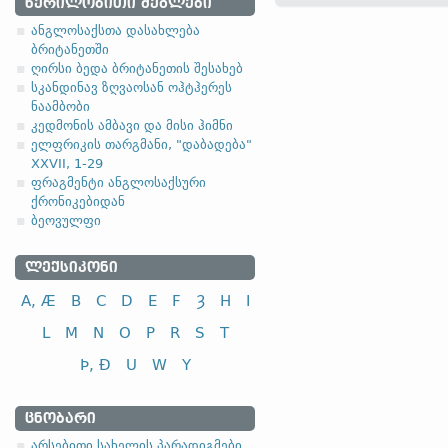
ᲬᲔᲠᲘᲚᲝᲑᲘᲗᲘ ᲫᲔᲒᲚᲔᲑᲘ
streuen)]
ანგლოსაქსთა დასახლება
4.2.1. (a)
ბრიტანეთში
ღირსი ბედა ბრიტანეთის შესახებ
სკანდინავ ზღვაოსან ოჰტჰერეს
(ა)
ფუძის მოკლემარცვლი
ნაამბობი
კედმონის ამბავი და მისი ჰიმნი
I კლასი
ელფრიკის თარგმანი, "დაბადება"
ხვნა, მოხვნა
XXVII, 1-29
ფრაგმენტი ანგლოსაქსური
გაკეთება; ჩადენა
ქრონიკებიდან
(ბ)
ფუძის გრძელმარცვლი
ბეოვულფი
I კლასი
ᲚᲔᲥᲡᲘᲙᲝᲜᲘ
კვება, ჭმევა
A, Æ
B
C
D
E
F
Ȝ
H
I
შენახვა; დაცვა
L
M
N
O
P
R
S
T
გაგზავნა
Þ, Ð
U
W
Y
ᲪᲜᲝᲑᲐᲠᲘ
არსებითი სახელის პარადიგმები