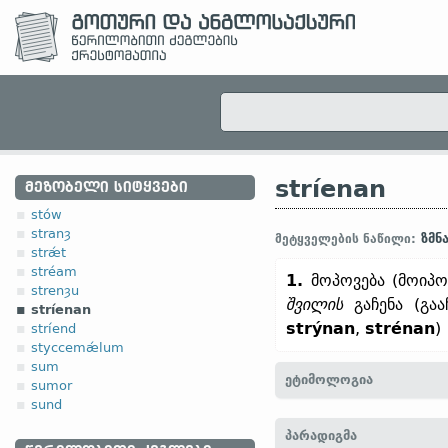
stríenan
ᲛᲔᲖᲝᲑᲔᲚᲘ ᲡᲘᲢᲧᲕᲔᲑᲘ
stów
stranȝ
ზმნ
მეტყველების ნაწილი:
strǽt
stréam
1.
მოპოვება (მოიპოვ
strenȝu
შვილის
გაჩენა (გაა
stríenan
strýnan
,
strénan
)
stríend
styccemǽlum
sum
ეტიმოლოგია
sumor
sund
[
თანამედრ. ინგლ.
STRE
პარადიგმა
საქს.
striunian „მორთვა