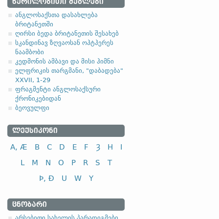
4.1.1. - I კლასი
ᲬᲔᲠᲘᲚᲝᲑᲘᲗᲘ ᲫᲔᲒᲚᲔᲑᲘ
ანგლოსაქსთა დასახლება
I კლასი
ი
ბრიტანეთში
ღირსი ბედა ბრიტანეთის შესახებ
წერა, დაწერა
სკანდინავ ზღვაოსან ოჰტჰერეს
ჩვენება, ცნობება
ნაამბობი
კედმონის ამბავი და მისი ჰიმნი
ელფრიკის თარგმანი, "დაბადება"
XXVII, 1-29
ფრაგმენტი ანგლოსაქსური
ქრონიკებიდან
ბეოვულფი
ᲚᲔᲥᲡᲘᲙᲝᲜᲘ
A, Æ
B
C
D
E
F
Ȝ
H
I
L
M
N
O
P
R
S
T
Þ, Ð
U
W
Y
ᲪᲜᲝᲑᲐᲠᲘ
არსებითი სახელის პარადიგმები