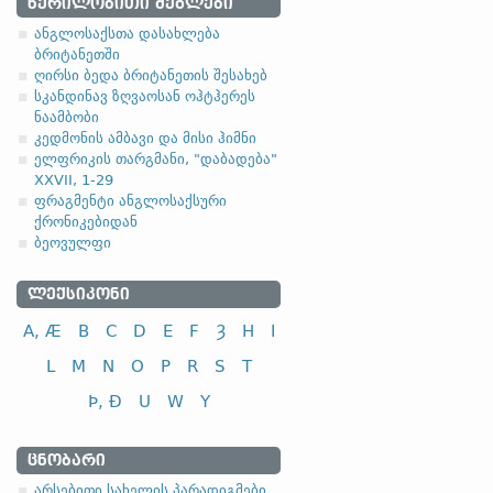
ᲬᲔᲠᲘᲚᲝᲑᲘᲗᲘ ᲫᲔᲒᲚᲔᲑᲘ
ანგლოსაქსთა დასახლება
ბრიტანეთში
სახელობითი
ღირსი ბედა ბრიტანეთის შესახებ
სკანდინავ ზღვაოსან ოჰტჰერეს
ნათესაობითი
ნაამბობი
მიცემითი (მოქმედებითი)
კედმონის ამბავი და მისი ჰიმნი
ელფრიკის თარგმანი, "დაბადება"
ბრალდებითი
XXVII, 1-29
ფრაგმენტი ანგლოსაქსური
ქრონიკებიდან
ბეოვულფი
სახელობითი
ᲚᲔᲥᲡᲘᲙᲝᲜᲘ
ნათესაობითი
A, Æ
B
C
D
E
F
Ȝ
H
I
მიცემითი (მოქმედებითი)
L
M
N
O
P
R
S
T
ბრალდებითი
Þ, Ð
U
W
Y
-el
,
-ol
,
-еn
,
-еr
,
-or
და მისთ. ტიპ
ასო/ბგერა
-h
-ზე დაბოლოებ
(ა)
ფუძის მოკლემარცვლი
ᲪᲜᲝᲑᲐᲠᲘ
არსებითი სახელის პარადიგმები