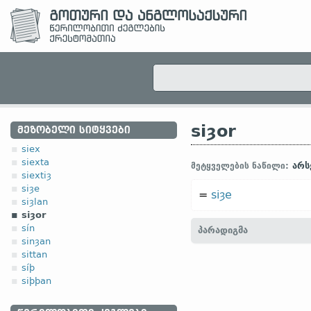
siȝor
ᲛᲔᲖᲝᲑᲔᲚᲘ ᲡᲘᲢᲧᲕᲔᲑᲘ
siex
siexta
არს
მეტყველების ნაწილი:
siextiȝ
siȝe
=
siȝe
siȝlan
siȝor
sín
პარადიგმა
sinȝan
sittan
síþ
1.1.1. (a)
siþþan