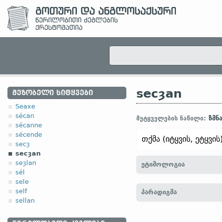
secȝan
ᲛᲔᲖᲝᲑᲔᲚᲘ ᲡᲘᲢᲧᲕᲔᲑᲘ
Seaxe
sécan
ზმნ
მეტყველების ნაწილი:
sécanne
sécende
თქმა (იტყვის, ეტყვის
secȝ
secȝan
seȝlan
ეტიმოლოგია
sél
sele
[
თანამედრ. ინგლ.
SAY
self
პარადიგმა
ჰოლ.
zeggen;
ძვ. ზემ.-გ
sellan
sekw-, *sokw-;
ლიტვ.
sak