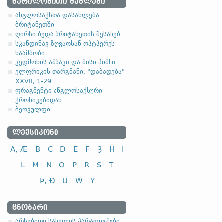
4.2.3. - მე-3 კლას
ᲬᲔᲠᲘᲚᲝᲑᲘᲗᲘ ᲫᲔᲒᲚᲔᲑᲘ
ანგლოსაქსთა დასახლება
III კლასი
ბრიტანეთში
ღირსი ბედა ბრიტანეთის შესახებ
ქონა; ყოლა
სკანდინავ ზღვაოსან ოჰტჰერეს
თქმა, ლაპარაკი
ნაამბობი
კედმონის ამბავი და მისი ჰიმნი
ცხოვრება, სიცოცხლე
ელფრიკის თარგმანი, "დაბადება"
XXVII, 1-29
ფრაგმენტი ანგლოსაქსური
ქრონიკებიდან
ბეოვულფი
ᲚᲔᲥᲡᲘᲙᲝᲜᲘ
A, Æ
B
C
D
E
F
Ȝ
H
I
L
M
N
O
P
R
S
T
Þ, Ð
U
W
Y
ᲪᲜᲝᲑᲐᲠᲘ
არსებითი სახელის პარადიგმები