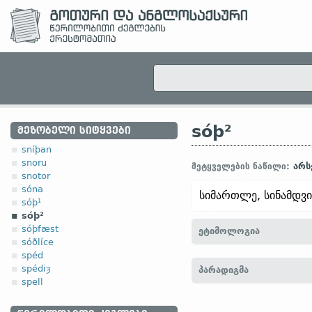
sóþ²
ᲛᲔᲖᲝᲑᲔᲚᲘ ᲡᲘᲢᲧᲕᲔᲑᲘ
sníþan
snoru
არს
მეტყველების ნაწილი:
snotor
sóna
სიმართლე, სინამდვი
sóþ¹
sóþ²
sóþfæst
ეტიმოლოგია
sóðlíce
spéd
[
თანამედრ. ინგლ.
SOOT
spédiȝ
პარადიგმა
sannur)]
spell