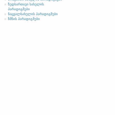
ასო/ბგერა
-h
-ზე დაბოლოებ
(ა)
ფუძის მოკლემარცვლი
ზედსართავი სახელის
პარადიგმები
ნაცვალსახელის პარადიგმები
ზმნის პარადიგმები
სახელობითი
ნათესაობითი
მიცემითი (მოქმედებითი)
ბრალდებითი
(ბ)
ფუძის გრძელმარცვლი
სახელობითი
ნათესაობითი
მიცემითი (მოქმედებითი)
ბრალდებითი