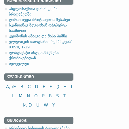
1.1.1. (a)
ᲬᲔᲠᲘᲚᲝᲑᲘᲗᲘ ᲫᲔᲒᲚᲔᲑᲘ
ანგლოსაქსთა დასახლება
ბრიტანეთში
ღირსი ბედა ბრიტანეთის შესახებ
სკანდინავ ზღვაოსან ოჰტჰერეს
ნაამბობი
სახელობითი
კედმონის ამბავი და მისი ჰიმნი
ელფრიკის თარგმანი, "დაბადება"
ნათესაობითი
XXVII, 1-29
მიცემითი (მოქმედებითი)
ფრაგმენტი ანგლოსაქსური
ქრონიკებიდან
ბრალდებითი
ბეოვულფი
ᲚᲔᲥᲡᲘᲙᲝᲜᲘ
A, Æ
B
C
D
E
F
Ȝ
H
I
სახელობითი
L
M
N
O
P
R
S
T
ნათესაობითი
Þ, Ð
U
W
Y
მიცემითი (მოქმედებითი)
ბრალდებითი
ᲪᲜᲝᲑᲐᲠᲘ
-el
,
-ol
,
-еn
,
-еr
,
-or
და მისთ. ტიპ
არსებითი სახელის პარადიგმები