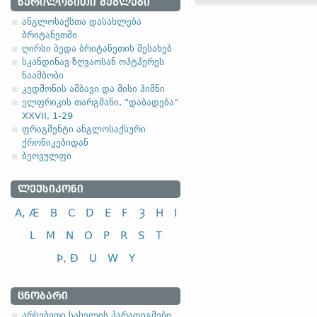
ᲬᲔᲠᲘᲚᲝᲑᲘᲗᲘ ᲫᲔᲒᲚᲔᲑᲘ
*segh-;
შდრ.
ძვ. ბერძ.
ἡγέ
ანგლოსაქსთა დასახლება
4.2.1. (b) - პირველი
ბრიტანეთში
ღირსი ბედა ბრიტანეთის შესახებ
სკანდინავ ზღვაოსან ოჰტჰერეს
ნაამბობი
კედმონის ამბავი და მისი ჰიმნი
I კლასი
ელფრიკის თარგმანი, "დაბადება"
არაწესიერ
XXVII, 1-29
ძებნა
ფრაგმენტი ანგლოსაქსური
ყიდვა
ქრონიკებიდან
ბეოვულფი
ფიქრი
ʘ ჰგონია; თვლის; ფიქრობ
ᲚᲔᲥᲡᲘᲙᲝᲜᲘ
პირველი კლასის სხვა არა
A, Æ
B
C
D
E
F
Ȝ
H
I
I კლასი
L
M
N
O
P
R
S
T
არაწესიერი
თქმა; მოყოლა
Þ, Ð
U
W
Y
ᲪᲜᲝᲑᲐᲠᲘ
არსებითი სახელის პარადიგმები