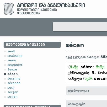
sécan
ᲛᲔᲖᲝᲑᲔᲚᲘ ᲡᲘᲢᲧᲕᲔᲑᲘ
sealt
sealtséaþ
ზმნ
მეტყველების ნაწილი:
searu
searunett
(
ნამყ.
sóhte
;
მიმღ. 
Seaxe
ესწრაფვის;
3.
მოსა
sécan
მისვლა (
აგრ.
sǽca
sécanne
sécende
secȝ
ეტიმოლოგია
secȝan
seȝlan
[
თანამედრ. ინგლ.
SEEK
პარადიგმა
ჰოლ.
zoeken;
ძვ. ზემ.-გ