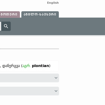
English
ᲒᲝᲗᲣᲠᲘ
ᲐᲜᲒᲚᲝ-ᲡᲐᲥᲡᲣᲠᲘ
, დანერგვა (
აგრ.
plontian
)
რიზ.
plantia, plontia;
ჰოლ.
planten;
ძვ.