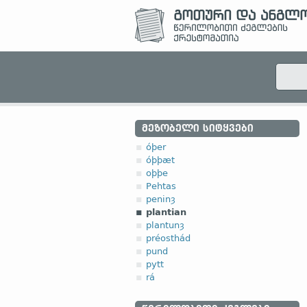
ᲛᲔᲖᲝᲑᲔᲚᲘ ᲡᲘᲢᲧᲕᲔᲑᲘ
óþer
óþþæt
oþþe
Pehtas
peninȝ
plantian
plantunȝ
préosthád
pund
pytt
rá