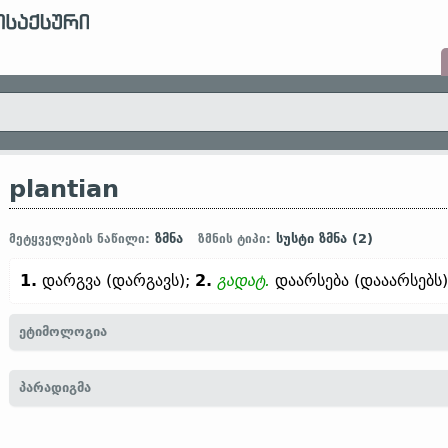
plantian
ზმნა
სუსტი ზმნა (2)
მეტყველების ნაწილი:
ზმნის ტიპი:
1.
დარგვა (დარგავს);
2.
გადატ.
დაარსება (დააარსებს)
ეტიმოლოგია
[
თანამედრ. ინგლ.
PLANT
←
ლათ.
plantāre „დარგვა“;
შდრ.
ძვ. ფ
პარადიგმა
ზემ.-გერმ.
pflanzōn (
თანამედრ.
გერმ.
pflanzen);
ისლ.
planta]