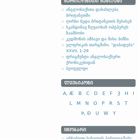
ᲬᲔᲠᲘᲚᲝᲑᲘᲗᲘ ᲫᲔᲒᲚᲔᲑᲘ
ანგლოსაქსთა დასახლება
ბრიტანეთში
ღირსი ბედა ბრიტანეთის შესახებ
სკანდინავ ზღვაოსან ოჰტჰერეს
ნაამბობი
კედმონის ამბავი და მისი ჰიმნი
ელფრიკის თარგმანი, "დაბადება"
XXVII, 1-29
ფრაგმენტი ანგლოსაქსური
ქრონიკებიდან
ბეოვულფი
ᲚᲔᲥᲡᲘᲙᲝᲜᲘ
A, Æ
B
C
D
E
F
Ȝ
H
I
L
M
N
O
P
R
S
T
Þ, Ð
U
W
Y
ᲪᲜᲝᲑᲐᲠᲘ
არსებითი სახელის პარადიგმები