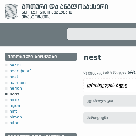
nest
ᲛᲔᲖᲝᲑᲔᲚᲘ ᲡᲘᲢᲧᲕᲔᲑᲘ
nearu
nearuþearf
არს
მეტყველების ნაწილი:
néat
nemnan
ფრინველის
ბუდე
nerian
nest
nicor
ეტიმოლოგია
niȝon
niht
[
თანამედრ. ინგლ.
NE
niman
პარადიგმა
(
თანამედრ.
გერმ.
Nest)
niton
гнѣздо (
რუს.
гнездо)]