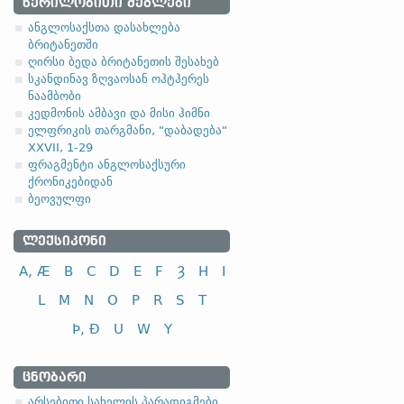
1.1.1. (a)
ᲬᲔᲠᲘᲚᲝᲑᲘᲗᲘ ᲫᲔᲒᲚᲔᲑᲘ
ანგლოსაქსთა დასახლება
ბრიტანეთში
ღირსი ბედა ბრიტანეთის შესახებ
სკანდინავ ზღვაოსან ოჰტჰერეს
ნაამბობი
სახელობითი
კედმონის ამბავი და მისი ჰიმნი
ელფრიკის თარგმანი, "დაბადება"
ნათესაობითი
XXVII, 1-29
მიცემითი (მოქმედებითი)
ფრაგმენტი ანგლოსაქსური
ქრონიკებიდან
ბრალდებითი
ბეოვულფი
ᲚᲔᲥᲡᲘᲙᲝᲜᲘ
A, Æ
B
C
D
E
F
Ȝ
H
I
სახელობითი
L
M
N
O
P
R
S
T
ნათესაობითი
Þ, Ð
U
W
Y
მიცემითი (მოქმედებითი)
ბრალდებითი
ᲪᲜᲝᲑᲐᲠᲘ
-el
,
-ol
,
-еn
,
-еr
,
-or
და მისთ. ტიპ
არსებითი სახელის პარადიგმები