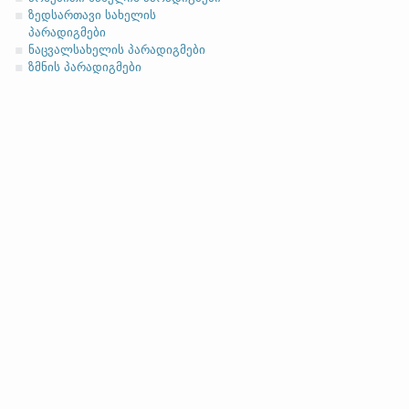
ასო/ბგერა
-h
-ზე დაბოლოებ
(ა)
ფუძის მოკლემარცვლი
ზედსართავი სახელის
პარადიგმები
ნაცვალსახელის პარადიგმები
ზმნის პარადიგმები
სახელობითი
ნათესაობითი
მიცემითი (მოქმედებითი)
ბრალდებითი
(ბ)
ფუძის გრძელმარცვლი
სახელობითი
ნათესაობითი
მიცემითი (მოქმედებითი)
ბრალდებითი