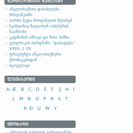
2. ანგლოსაქსუ
ᲬᲔᲠᲘᲚᲝᲑᲘᲗᲘ ᲫᲔᲒᲚᲔᲑᲘ
ანგლოსაქსთა დასახლება
2.1. ზედსართავ
ბრიტანეთში
ღირსი ბედა ბრიტანეთის შესახებ
-a-, -ō- ფუძიანი ზედსარ
სკანდინავ ზღვაოსან ოჰტჰერეს
ნაამბობი
(ა)
ფუძის მოკლემარცვლია
კედმონის ამბავი და მისი ჰიმნი
ელფრიკის თარგმანი, "დაბადება"
ანგლო
XXVII, 1-29
ფრაგმენტი ანგლოსაქსური
ქრონიკებიდან
ბეოვულფი
სახელობითი
ᲚᲔᲥᲡᲘᲙᲝᲜᲘ
ნათესაობითი
A, Æ
B
C
D
E
F
Ȝ
H
I
მიცემითი
მოქმედებითი
L
M
N
O
P
R
S
T
ბრალდებითი
Þ, Ð
U
W
Y
ᲪᲜᲝᲑᲐᲠᲘ
სახელობითი
არსებითი სახელის პარადიგმები