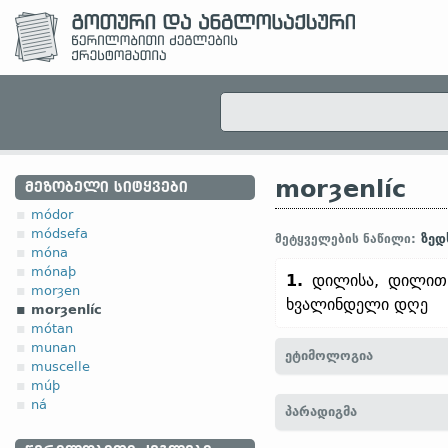
morȝenlíc
ᲛᲔᲖᲝᲑᲔᲚᲘ ᲡᲘᲢᲧᲕᲔᲑᲘ
módor
módsefa
ზედ
მეტყველების ნაწილი:
móna
mónaþ
1.
დილისა, დილით
morȝen
ხვალინდელი დღე
morȝenlíc
mótan
munan
ეტიმოლოგია
muscelle
múþ
[←
morȝen
არსებ.
+ -líc (
ná
პარადიგმა
სუფ.
);
ძვ. ზემ.-გერმ.
morg