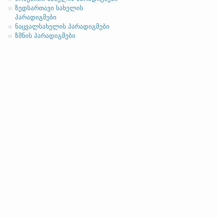
ასო/ბგერა
-h
-ზე დაბოლოებ
(ა)
ფუძის მოკლემარცვლი
ზედსართავი სახელის
პარადიგმები
ნაცვალსახელის პარადიგმები
ზმნის პარადიგმები
სახელობითი
ნათესაობითი
მიცემითი (მოქმედებითი)
ბრალდებითი
(ბ)
ფუძის გრძელმარცვლი
სახელობითი
ნათესაობითი
მიცემითი (მოქმედებითი)
ბრალდებითი