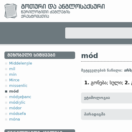
mód
ᲛᲔᲖᲝᲑᲔᲚᲘ ᲡᲘᲢᲧᲕᲔᲑᲘ
Middelenȝle
míl
არს
მეტყველების ნაწილი:
mín
Mirce
1.
გონება; სული;
2.
missenlíc
mód
módȝeþanc
ეტიმოლოგია
módiȝlíc
módor
[
თანამედრ. ინგლ.
MOO
módsefa
პარადიგმა
mōd;
ჰოლ.
moed;
ძვ. ზემ
móna