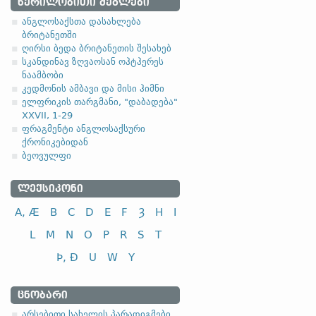
1.1.1. (a)
ᲬᲔᲠᲘᲚᲝᲑᲘᲗᲘ ᲫᲔᲒᲚᲔᲑᲘ
ანგლოსაქსთა დასახლება
ბრიტანეთში
ღირსი ბედა ბრიტანეთის შესახებ
სკანდინავ ზღვაოსან ოჰტჰერეს
ნაამბობი
სახელობითი
კედმონის ამბავი და მისი ჰიმნი
ელფრიკის თარგმანი, "დაბადება"
ნათესაობითი
XXVII, 1-29
მიცემითი (მოქმედებითი)
ფრაგმენტი ანგლოსაქსური
ქრონიკებიდან
ბრალდებითი
ბეოვულფი
ᲚᲔᲥᲡᲘᲙᲝᲜᲘ
A, Æ
B
C
D
E
F
Ȝ
H
I
სახელობითი
L
M
N
O
P
R
S
T
ნათესაობითი
Þ, Ð
U
W
Y
მიცემითი (მოქმედებითი)
ბრალდებითი
ᲪᲜᲝᲑᲐᲠᲘ
-el
,
-ol
,
-еn
,
-еr
,
-or
და მისთ. ტიპ
არსებითი სახელის პარადიგმები