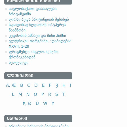
1.2.1. -n- ფუძიან
ᲬᲔᲠᲘᲚᲝᲑᲘᲗᲘ ᲫᲔᲒᲚᲔᲑᲘ
ანგლოსაქსთა დასახლება
ბრუნების ამ ტიპში შედის
ბრიტანეთში
ღირსი ბედა ბრიტანეთის შესახებ
სკანდინავ ზღვაოსან ოჰტჰერეს
ნაამბობი
nom-
(<
*namo-
,
*nama
კედმონის ამბავი და მისი ჰიმნი
ელფრიკის თარგმანი, "დაბადება"
XXVII, 1-29
ფრაგმენტი ანგლოსაქსური
ქრონიკებიდან
ბეოვულფი
სახელობითი
ნათესაობითი
ᲚᲔᲥᲡᲘᲙᲝᲜᲘ
მიცემითი (მოქმედებითი)
A, Æ
B
C
D
E
F
Ȝ
H
I
ბრალდებითი
L
M
N
O
P
R
S
T
tunȝ-
(<
*tungōn
,
*tung
Þ, Ð
U
W
Y
ა
ᲪᲜᲝᲑᲐᲠᲘ
არსებითი სახელის პარადიგმები
სახელობითი