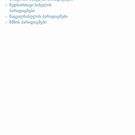
ასო/ბგერა
-h
-ზე დაბოლოებ
(ა)
ფუძის მოკლემარცვლი
ზედსართავი სახელის
პარადიგმები
ნაცვალსახელის პარადიგმები
ზმნის პარადიგმები
სახელობითი
ნათესაობითი
მიცემითი (მოქმედებითი)
ბრალდებითი
(ბ)
ფუძის გრძელმარცვლი
სახელობითი
ნათესაობითი
მიცემითი (მოქმედებითი)
ბრალდებითი