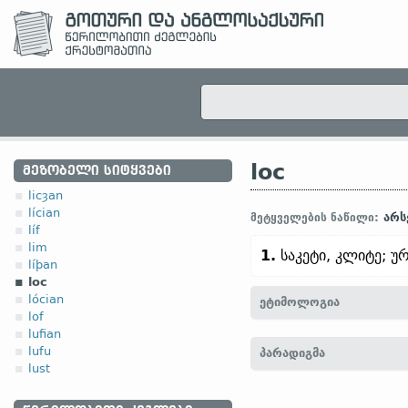
loc
ᲛᲔᲖᲝᲑᲔᲚᲘ ᲡᲘᲢᲧᲕᲔᲑᲘ
licȝan
lícian
არს
მეტყველების ნაწილი:
líf
lim
1.
საკეტი, კლიტე; 
líþan
loc
lócian
ეტიმოლოგია
lof
lufian
[
თანამედრ. ინგლ.
LOCK
lufu
პარადიგმა
ძვ. ზემ.-გერმ.
loh, lok (
თა
lust