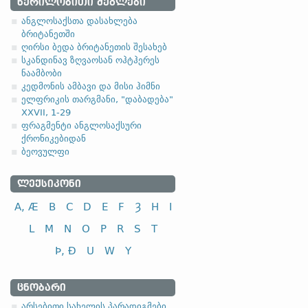
1.1.1. (a)
ᲬᲔᲠᲘᲚᲝᲑᲘᲗᲘ ᲫᲔᲒᲚᲔᲑᲘ
ანგლოსაქსთა დასახლება
ბრიტანეთში
ღირსი ბედა ბრიტანეთის შესახებ
სკანდინავ ზღვაოსან ოჰტჰერეს
ნაამბობი
სახელობითი
კედმონის ამბავი და მისი ჰიმნი
ელფრიკის თარგმანი, "დაბადება"
ნათესაობითი
XXVII, 1-29
მიცემითი (მოქმედებითი)
ფრაგმენტი ანგლოსაქსური
ქრონიკებიდან
ბრალდებითი
ბეოვულფი
ᲚᲔᲥᲡᲘᲙᲝᲜᲘ
A, Æ
B
C
D
E
F
Ȝ
H
I
სახელობითი
L
M
N
O
P
R
S
T
ნათესაობითი
Þ, Ð
U
W
Y
მიცემითი (მოქმედებითი)
ბრალდებითი
ᲪᲜᲝᲑᲐᲠᲘ
-el
,
-ol
,
-еn
,
-еr
,
-or
და მისთ. ტიპ
არსებითი სახელის პარადიგმები