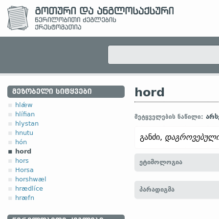
hord
ᲛᲔᲖᲝᲑᲔᲚᲘ ᲡᲘᲢᲧᲕᲔᲑᲘ
hlǽw
hlífian
არს
მეტყველების ნაწილი:
hlystan
hnutu
განძი,
დაგროვებულ
hón
hord
hors
ეტიმოლოგია
Horsa
horshwæl
[
თანამედრ. ინგლ.
HOAR
hrædlíce
პარადიგმა
hort (
თანამედრ.
გერმ.
Hor
hræfn