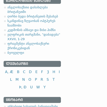
1.1.1. (a)
ᲬᲔᲠᲘᲚᲝᲑᲘᲗᲘ ᲫᲔᲒᲚᲔᲑᲘ
ანგლოსაქსთა დასახლება
ბრიტანეთში
ღირსი ბედა ბრიტანეთის შესახებ
სკანდინავ ზღვაოსან ოჰტჰერეს
ნაამბობი
სახელობითი
კედმონის ამბავი და მისი ჰიმნი
ელფრიკის თარგმანი, "დაბადება"
ნათესაობითი
XXVII, 1-29
მიცემითი (მოქმედებითი)
ფრაგმენტი ანგლოსაქსური
ქრონიკებიდან
ბრალდებითი
ბეოვულფი
ᲚᲔᲥᲡᲘᲙᲝᲜᲘ
A, Æ
B
C
D
E
F
Ȝ
H
I
სახელობითი
L
M
N
O
P
R
S
T
ნათესაობითი
Þ, Ð
U
W
Y
მიცემითი (მოქმედებითი)
ბრალდებითი
ᲪᲜᲝᲑᲐᲠᲘ
-el
,
-ol
,
-еn
,
-еr
,
-or
და მისთ. ტიპ
არსებითი სახელის პარადიგმები