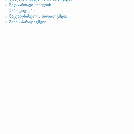
ასო/ბგერა
-h
-ზე დაბოლოებ
(ა)
ფუძის მოკლემარცვლი
ზედსართავი სახელის
პარადიგმები
ნაცვალსახელის პარადიგმები
ზმნის პარადიგმები
სახელობითი
ნათესაობითი
მიცემითი (მოქმედებითი)
ბრალდებითი
(ბ)
ფუძის გრძელმარცვლი
სახელობითი
ნათესაობითი
მიცემითი (მოქმედებითი)
ბრალდებითი