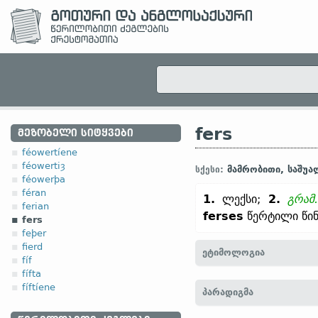
fers
ᲛᲔᲖᲝᲑᲔᲚᲘ ᲡᲘᲢᲧᲕᲔᲑᲘ
féowertíene
féowertiȝ
მამრობითი, საშუა
სქესი:
féowerþa
féran
1.
ლექსი;
2.
გრამ.
ferian
ferses
წერტილი წინ
fers
feþer
fierd
ეტიმოლოგია
fíf
fífta
[
თანამედრ. ინგლ.
VERS
fíftíene
პარადიგმა
ზემ.-გერმ.
fers, vers (
თან