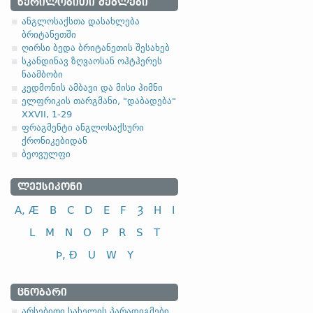
ᲬᲔᲠᲘᲚᲝᲑᲘᲗᲘ ᲫᲔᲒᲚᲔᲑᲘ
1.1.1. (a)
ანგლოსაქსთა დასახლება
ბრიტანეთში
ღირსი ბედა ბრიტანეთის შესახებ
სკანდინავ ზღვაოსან ოჰტჰერეს
ნაამბობი
კედმონის ამბავი და მისი ჰიმნი
ელფრიკის თარგმანი, "დაბადება"
სახელობითი
XXVII, 1-29
ნათესაობითი
ფრაგმენტი ანგლოსაქსური
მიცემითი (მოქმედებითი)
ქრონიკებიდან
ბეოვულფი
ბრალდებითი
ᲚᲔᲥᲡᲘᲙᲝᲜᲘ
A, Æ
B
C
D
E
F
Ȝ
H
I
L
M
N
O
P
R
S
T
სახელობითი
Þ, Ð
U
W
Y
ნათესაობითი
მიცემითი (მოქმედებითი)
ᲪᲜᲝᲑᲐᲠᲘ
ბრალდებითი
არსებითი სახელის პარადიგმები